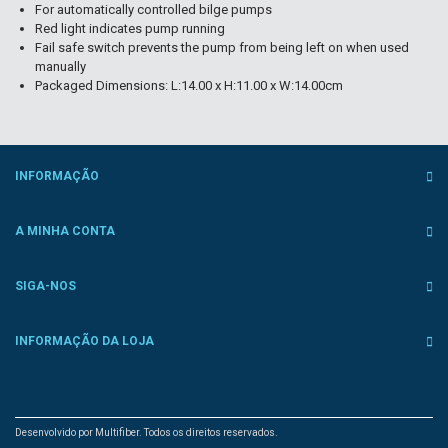
For automatically controlled bilge pumps
Red light indicates pump running
Fail safe switch prevents the pump from being left on when used
manually
Packaged Dimensions: L:14.00 x H:11.00 x W:14.00cm
INFORMAÇÃO
A MINHA CONTA
SIGA-NOS
INFORMAÇÃO DA LOJA
Desenvolvido por Multifiber. Todos os direitos reservados.