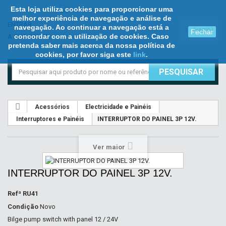
Esta loja utiliza cookies para proporcionar uma
melhor experiência de navegação e análise de
ENTRAR
navegação. Ao continuar a navegação está a
(vazio)
Fechar
concordar com a utilização de cookies. Caso
A SUA CONTA
pretenda saber mais acerca da nossa política de
cookies, por favor siga este
link
.
PESQUISAR
Acessórios
Electricidade e Painéis
Interruptores e Painéis
INTERRUPTOR DO PAINEL 3P 12V.
Ver maior
INTERRUPTOR DO PAINEL 3P 12V.
Refª
RU41
Condição
Novo
Bilge pump switch with panel 12 / 24V