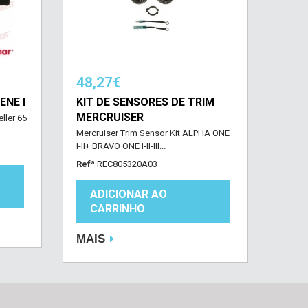
48,27€
ENE I
KIT DE SENSORES DE TRIM
MERCRUISER
ller 65
Mercruiser Trim Sensor Kit ALPHA ONE
I-II+ BRAVO ONE I-II-III...
Refª
REC805320A03
ADICIONAR AO
CARRINHO
MAIS