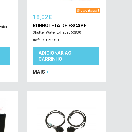
‎ Stock Baixo !‎ ‎
18,02€
BORBOLETA DE ESCAPE
water
Shutter Water Exhaust 60930
Refª
REC60930
ADICIONAR AO
CARRINHO
MAIS