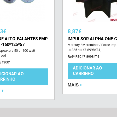
33€
8,87€
DE ALTO-FALANTES EMP.
IMPULSOR ALPHA ONE G
 -160*125*57
Mercury / Mercruiser / Force Impe
to 225 hp 47-89984T4,...
 speakers 50 or 100 watt
roof
Refª
REC47-89984T4
S13001
ADICIONAR AO
CARRINHO
ICIONAR AO
RRINHO
MAIS
S