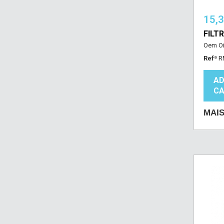
15,
FILT
Oem Oi
Refª
R
AD
CA
MAI