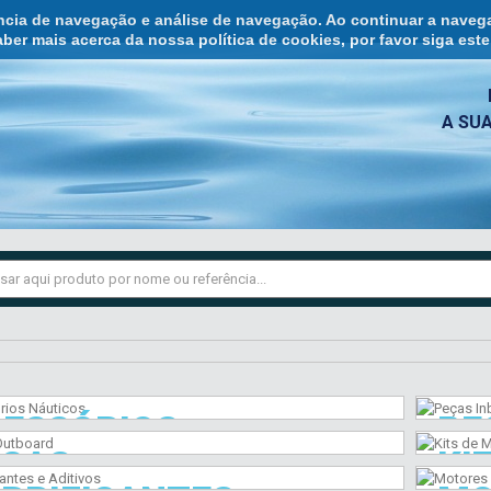
ência de navegação e análise de navegação. Ao continuar a naveg
ber mais acerca da nossa política de cookies, por favor siga est
A SU
MOTORES
STOCK
ESSÓRIOS
PE
PARSUN
DISPONÍVEL
EÇAS
KI
ÁUTICOS
IN