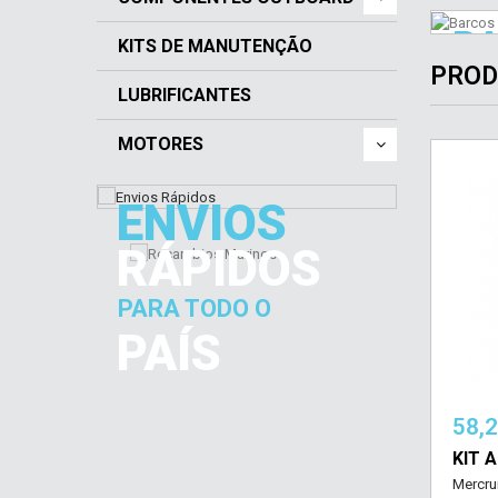
LU
O
BA
E 
M
KITS DE MANUTENÇÃO
SE
PROD
E
LUBRIFICANTES
UM
UM
MOTORES
DI
NÁ
ENVIOS
RÁPIDOS
PARA TODO O
PAÍS
58,
KIT 
Mercru