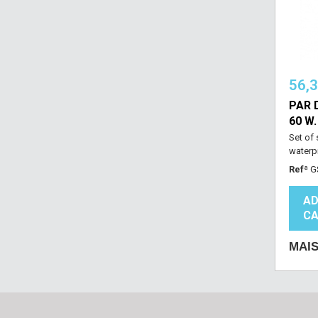
56,
PAR 
60 W.
Set of
waterp
Refª
G
AD
CA
MAI