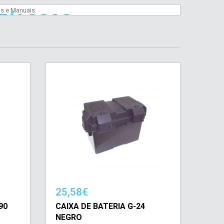
TORES
NUTENÇÃO
TÁLOGOS
RSUN
MANUAIS
25,58€
90
CAIXA DE BATERIA G-24
NEGRO