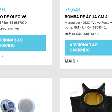
39€
79,64€
RO DE ÓLEO V6
BOMBA DE ÁGUA GM 4L.
l Filter 35-883702Q
Mercruiser / OMC / Volvo Penta 
pump GM 4 L 4 Cyl. 3858340,...
M35-883702Q
Refª
REC46-8M0113733
ICIONAR AO
ADICIONAR AO
RRINHO
CARRINHO
S
MAIS