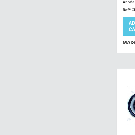
Anode K
Refª
C
AD
CA
MAI