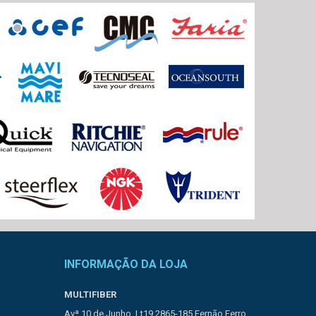
INFORMAÇÃO DA LOJA
MULTIFIBER
Avª 10 de Junho, Lt19 2865-185 Fernão Ferro