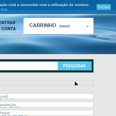
ação está a concordar com a utilização de cookies.
Fechar
e
link
.
ENTRAR
CARRINHO
(vazio)
A CONTA
PESQUISAR
ÇAS
TS DE
BOARD