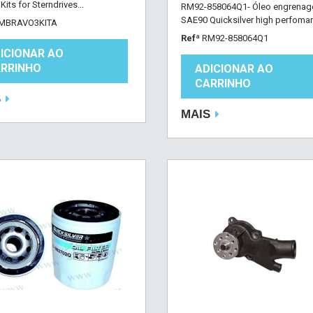
its for Sterndrives...
RM92-858064Q1- Óleo engrena
SAE90 Quicksilver high perfomanc
MBRAVO3KITA
Refª
RM92-858064Q1
ICIONAR AO
RRINHO
ADICIONAR AO
CARRINHO
S
MAIS