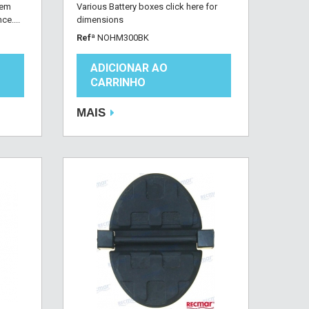
gem
Various Battery boxes click here for
e....
dimensions
Refª
NOHM300BK
ADICIONAR AO
CARRINHO
MAIS