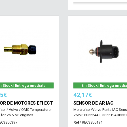
 Stock | Entrega imediata
Em Stock | Entrega imedi
25€
42,17€
OR DE MOTORES EFI ECT
SENSOR DE AR IAC
iser / Volvo / OMC Temperature
Mercruiser/Volvo Penta IAC Sens
for V6 & V8 engines...
V6/V8 805224A1, 3855194 3855
EC3850397
Refª
REC3855194