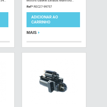
4...
Motors Gasket Exhaust Manifold...
Refª
REC27-99757
ADICIONAR AO
CARRINHO
MAIS