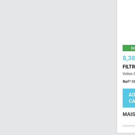
Em
8,3
FILT
Volvo O
Refª
R
AD
CA
MAI