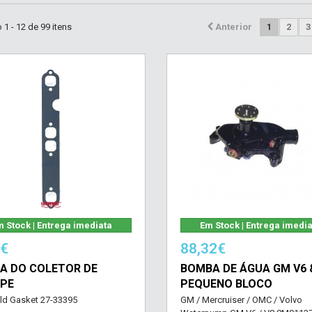
1 - 12 de 99 itens
Anterior
1
2
3
 Stock | Entrega imediata
Em Stock | Entrega imedi
3€
88,32€
A DO COLETOR DE
BOMBA DE ÁGUA GM V6 
PE
PEQUENO BLOCO
ld Gasket 27-33395
GM / Mercruiser / OMC / Volvo