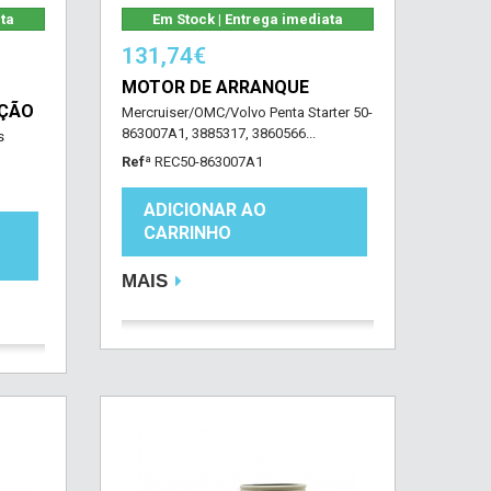
ata
Em Stock | Entrega imediata
131,74€
MOTOR DE ARRANQUE
IÇÃO
Mercruiser/OMC/Volvo Penta Starter 50-
863007A1, 3885317, 3860566...
s
Refª
REC50-863007A1
ADICIONAR AO
CARRINHO
MAIS