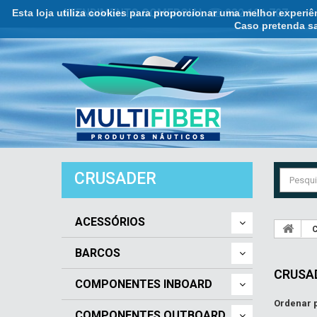
Esta loja utiliza cookies para proporcionar uma melhor experi
ATENDIMENTO COMERCIAL ☏ 932 121 707
Caso pretenda sa
CRUSADER
ACESSÓRIOS
C
BARCOS
CRUSA
COMPONENTES INBOARD
Ordenar 
COMPONENTES OUTBOARD