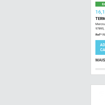
Em
16,
TERM
Mercru
97895,
Refª
R
AD
CA
MAI