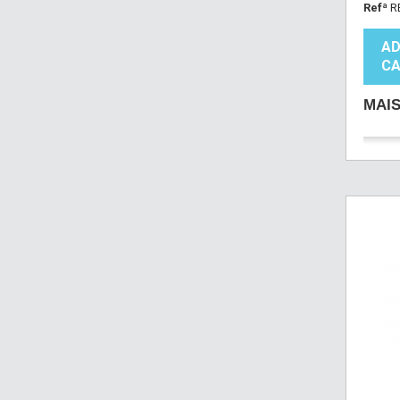
Refª
R
AD
CA
MAI