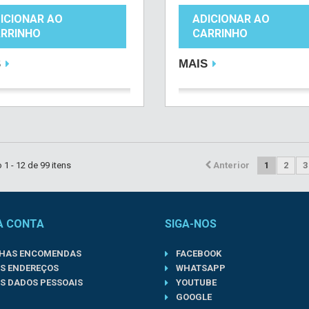
ICIONAR AO
ADICIONAR AO
RRINHO
CARRINHO
S
MAIS
1 - 12 de 99 itens
Anterior
1
2
3
A CONTA
SIGA-NOS
NHAS ENCOMENDAS
FACEBOOK
S ENDEREÇOS
WHATSAPP
S DADOS PESSOAIS
YOUTUBE
GOOGLE