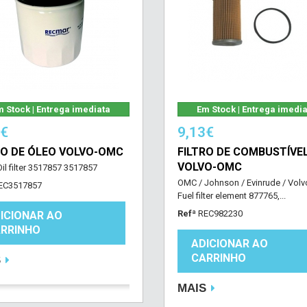
 Stock | Entrega imediata
Em Stock | Entrega imedi
8€
9,13€
RO DE ÓLEO VOLVO-OMC
FILTRO DE COMBUSTÍVE
VOLVO-OMC
il filter 3517857 3517857
OMC / Johnson / Evinrude / Volv
EC3517857
Fuel filter element 877765,...
Refª
REC982230
ICIONAR AO
RRINHO
ADICIONAR AO
CARRINHO
S
MAIS