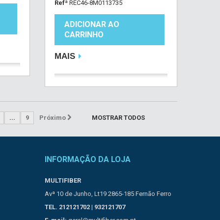
Refª
REC46-8M0113735
ADICIONAR AO
CARRINHO
MAIS
...
9
Próximo
MOSTRAR TODOS
INFORMAÇÃO DA LOJA
MULTIFIBER
Avª 10 de Junho, Lt19 2865-185 Fernão Ferro
TEL. 212121702 | 932121707