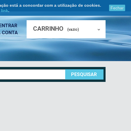
ação está a concordar com a utilização de cookies.
Fechar
e
link
.
ENTRAR
CARRINHO
(vazio)
A CONTA
PESQUISAR