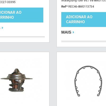
Waterpump GM V6 / V8 8M011373
EC27-33395
Refª
REC46-8M0113734
ICIONAR AO
ADICIONAR AO
RRINHO
CARRINHO
S
MAIS