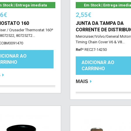
 Stock | Entrega imediata
Em Stock | Entrega imedi
16€
2,55€
OSTATO 160
JUNTA DA TAMPA DA
CORRENTE DE DISTRIBU
iser / Crusader Thermostat 160º
 8072522, 807252T2...
Mercruiser/Volvo/General Motor
Timing Chain Cover V6 & V8...
EC8M0091470
Refª
REC27-14250
ICIONAR AO
RRINHO
ADICIONAR AO
CARRINHO
S
MAIS