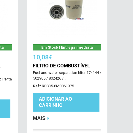
ata
Em Stock | Entrega imediata
10,08€
L
FILTRO DE COMBUSTÍVEL
Fuel and water separation filter 174144 /
502905 / 802426 /...
o Penta
Refª
REC35-8M0061975
ADICIONAR AO
CARRINHO
MAIS