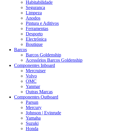
Habitabilidade
Segurança
Limpeza
Anodos
Pintura e Aditivos
Ferramentas
Desporto
Electrónica
Boutique
Barcos
Barcos Goldenship
Acessórios Barcos Goldenship
Componentes Inboard
Mercruiser
Volvo
OMC
Yanmar
Outras Marcas
Componentes Outboard
Parsun
Mercury
Johnson | Evinrude
Yamaha
Suzuki
Honda