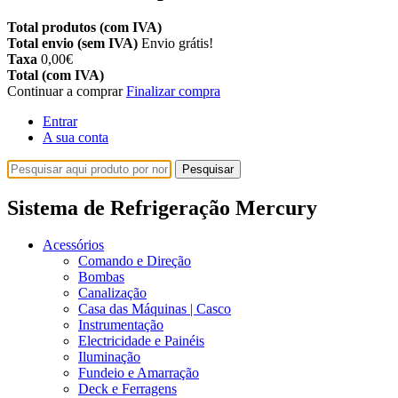
Total produtos (com IVA)
Total envio (sem IVA)
Envio grátis!
Taxa
0,00€
Total (com IVA)
Continuar a comprar
Finalizar compra
Entrar
A sua conta
Pesquisar
Sistema de Refrigeração Mercury
Acessórios
Comando e Direção
Bombas
Canalização
Casa das Máquinas | Casco
Instrumentação
Electricidade e Painéis
Iluminação
Fundeio e Amarração
Deck e Ferragens