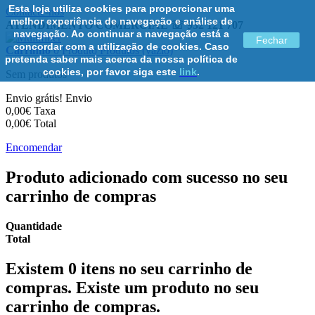
Esta loja utiliza cookies para proporcionar uma
Contacte-nos
melhor experiência de navegação e análise de
ATENDIMENTO COMERCIAL ☏ 932 121 707
navegação. Ao continuar a navegação está a
Fechar
concordar com a utilização de cookies. Caso
Carrinho
0
Produto
Produtos
(vazio)
pretenda saber mais acerca da nossa política de
cookies, por favor siga este
link
.
Sem produtos
Envio grátis!
Envio
0,00€
Taxa
0,00€
Total
Encomendar
Produto adicionado com sucesso no seu
carrinho de compras
Quantidade
Total
Existem
0
itens no seu carrinho de
compras.
Existe um produto no seu
carrinho de compras.