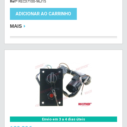
Refª
REC37100-96J15
ADICIONAR AO CARRINHO
MAIS
Envio em 3 a 4 dias úteis