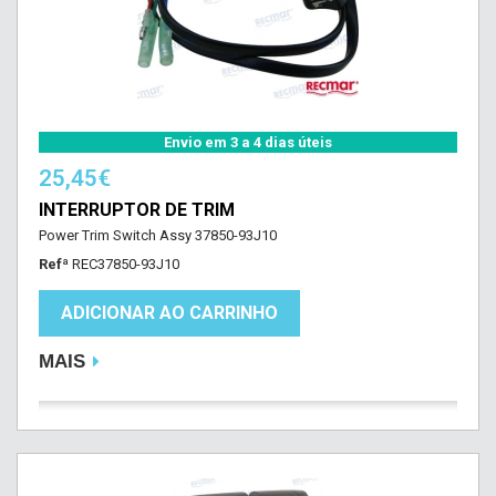
Envio em 3 a 4 dias úteis
25,45€
INTERRUPTOR DE TRIM
Power Trim Switch Assy 37850-93J10
Refª
REC37850-93J10
ADICIONAR AO CARRINHO
MAIS