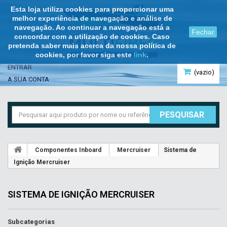
Esta loja utiliza cookies para proporcionar uma
melhor experiência de navegação e análise de
navegação. Ao continuar a navegação está a
Fechar
concordar com a utilização de cookies. Caso
pretenda saber mais acerca da nossa política de
cookies, por favor siga este
link
.
ENTRAR
(vazio)
A SUA CONTA
PESQUISAR
Componentes Inboard
Mercruiser
Sistema de
Ignição Mercruiser
SISTEMA DE IGNIÇÃO MERCRUISER
Subcategorias