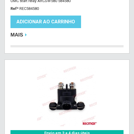
OMC start relay ARCSW580 584580
Refª
REC584580
ADICIONAR AO CARRINHO
MAIS
Envio em 3 a 4 dias úteis