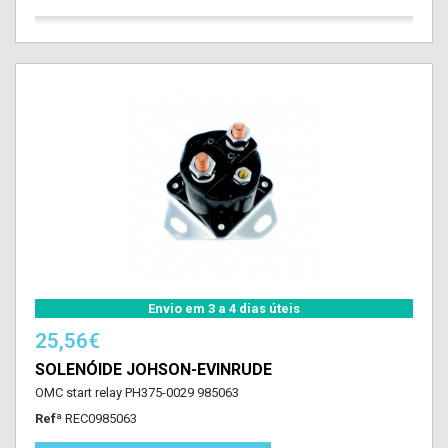
Envio em 3 a 4 dias úteis
25,56€
SOLENÓIDE JOHSON-EVINRUDE
OMC start relay PH375-0029 985063
Refª
REC0985063