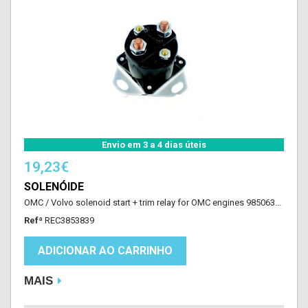
Envio em 3 a 4 dias úteis
19,23€
SOLENÓIDE
OMC / Volvo solenoid start + trim relay for OMC engines 985063...
Refª
REC3853839
ADICIONAR AO CARRINHO
MAIS