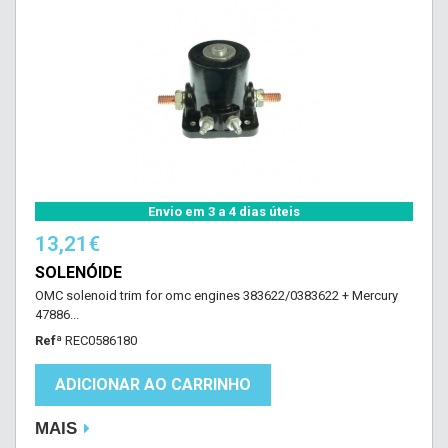
Envio em 3 a 4 dias úteis
13,21€
SOLENÓIDE
OMC solenoid trim for omc engines 383622/0383622 + Mercury
47886...
Refª
REC0586180
ADICIONAR AO CARRINHO
MAIS