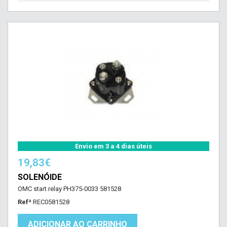
Envio em 3 a 4 dias úteis
19,83€
SOLENÓIDE
OMC start relay PH375-0033 581528
Refª
REC0581528
ADICIONAR AO CARRINHO