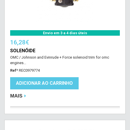
Envio em 3 a 4 dias úteis
16,28€
SOLENÓIDE
OMC / Johnson and Evinrude + Force solenoid trim for omc
engines...
Refª
REC0979774
ADICIONAR AO CARRINHO
MAIS