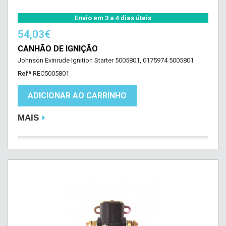
Envio em 3 a 4 dias úteis
54,03€
CANHÃO DE IGNIÇÃO
Johnson Evinrude Ignition Starter 5005801, 0175974 5005801
Refª
REC5005801
ADICIONAR AO CARRINHO
MAIS