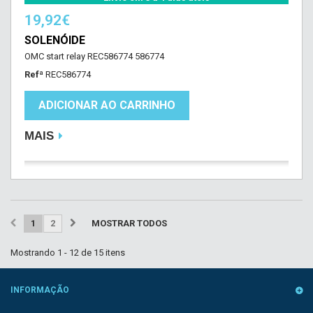
19,92€
SOLENÓIDE
OMC start relay REC586774 586774
Refª
REC586774
ADICIONAR AO CARRINHO
MAIS
1
2
MOSTRAR TODOS
Mostrando 1 - 12 de 15 itens
INFORMAÇÃO