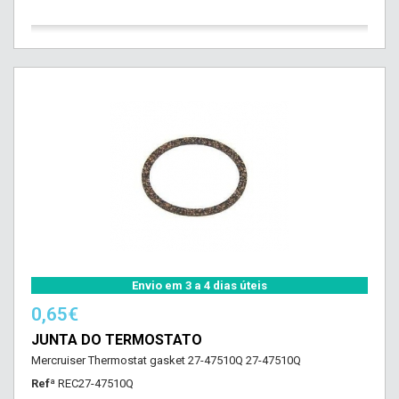
Envio em 3 a 4 dias úteis
0,65€
JUNTA DO TERMOSTATO
Mercruiser Thermostat gasket 27-47510Q 27-47510Q
Refª
REC27-47510Q