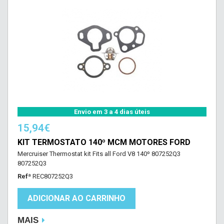
Envio em 3 a 4 dias úteis
15,94€
KIT TERMOSTATO 140º MCM MOTORES FORD
Mercruiser Thermostat kit Fits all Ford V8 140º 807252Q3
807252Q3
Refª
REC807252Q3
ADICIONAR AO CARRINHO
MAIS