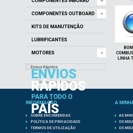
COMPONENTES INBOARD
COMPONENTES OUTBOARD
KITS DE MANUTENÇÃO
LUBRIFICANTES
BOM
MOTORES
COMBUS
LINHA 
ENVIOS
RÁPIDOS
PARA TODO O
INFORMAÇÃO
A MINH
PAÍS
SOBRE ENCOMENDAS
AS MI
POLÍTICA DE PRIVACIDADE
OS MEU
TERMOS DE UTILIZAÇÃO
OS MEU