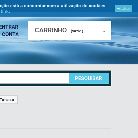
ação está a concordar com a utilização de cookies.
Fechar
e
link
.
ENTRAR
CARRINHO
(vazio)
A CONTA
PESQUISAR
 Tohatsu