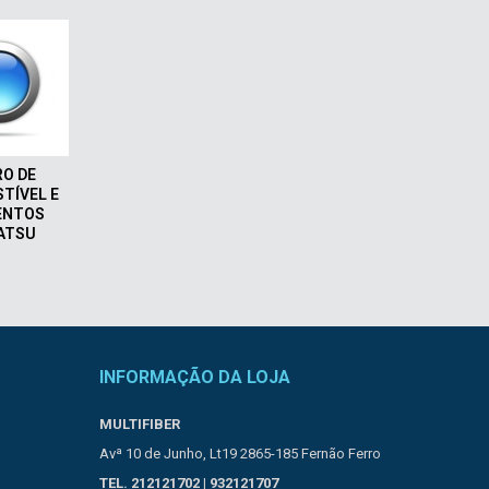
RO DE
TÍVEL E
ENTOS
ATSU
INFORMAÇÃO DA LOJA
MULTIFIBER
Avª 10 de Junho, Lt19 2865-185 Fernão Ferro
TEL. 212121702 | 932121707