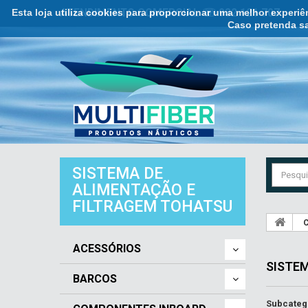
Esta loja utiliza cookies para proporcionar uma melhor experi
ATENDIMENTO COMERCIAL ☏ 932 121 707
Caso pretenda sa
SISTEMA DE
ALIMENTAÇÃO E
FILTRAGEM TOHATSU
C
ACESSÓRIOS
SISTE
BARCOS
Subcateg