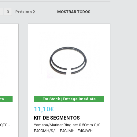
2
3
Próximo
MOSTRAR TODOS
ata
Em Stock | Entrega imediata
11,10€
KIT DE SEGMENTOS
/QEO -
Yamaha/Mariner Ring set 0.50mm O/S
..
E40GMH/S/L - E40JMH - E40JWH -...