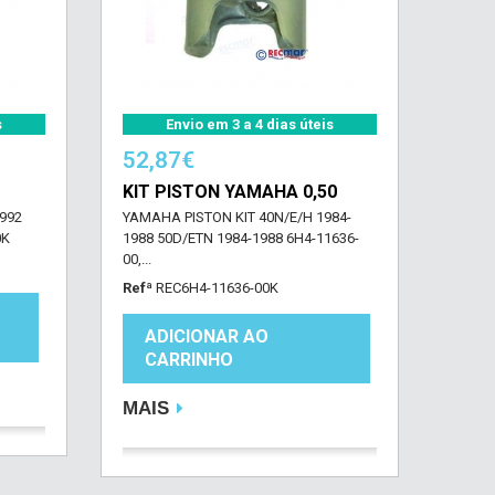
s
Envio em 3 a 4 dias úteis
52,87€
KIT PISTON YAMAHA 0,50
992
YAMAHA PISTON KIT 40N/E/H 1984-
0K
1988 50D/ETN 1984-1988 6H4-11636-
00,...
Refª
REC6H4-11636-00K
ADICIONAR AO
CARRINHO
MAIS