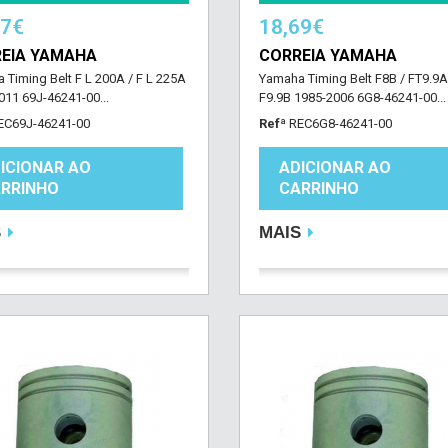
77€
18,69€
EIA YAMAHA
CORREIA YAMAHA
 Timing Belt F L 200A / F L 225A
Yamaha Timing Belt F8B / FT9.9A
011 69J-46241-00...
F9.9B 1985-2006 6G8-46241-00...
EC69J-46241-00
Refª
REC6G8-46241-00
ICIONAR AO
ADICIONAR AO
RRINHO
CARRINHO
S
MAIS