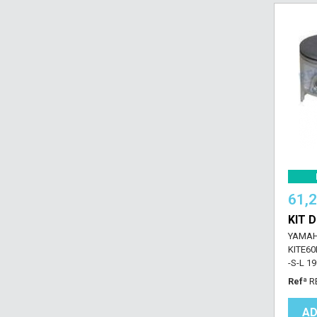
61,
KIT 
YAMAH
KITE6
-S-L 19
Refª
R
AD