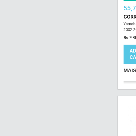
55,
CORR
Yamaha
2002-2
Refª
R
AD
CA
MAI