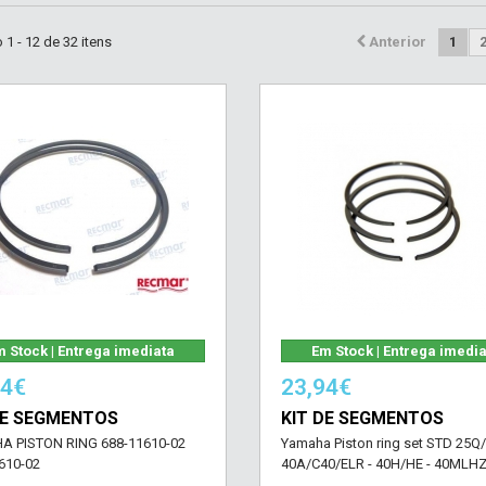
1 - 12 de 32 itens
Anterior
1
 Stock | Entrega imediata
Em Stock | Entrega imedi
14€
23,94€
DE SEGMENTOS
KIT DE SEGMENTOS
A PISTON RING 688-11610-02
Yamaha Piston ring set STD 25Q
610-02
40A/C40/ELR - 40H/HE - 40MLHZ.