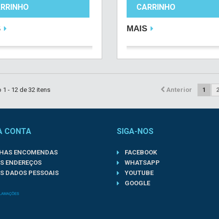
RRINHO
CARRINHO
S
MAIS
1 - 12 de 32 itens
Anterior
1
A CONTA
SIGA-NOS
NHAS ENCOMENDAS
FACEBOOK
S ENDEREÇOS
WHATSAPP
S DADOS PESSOAIS
YOUTUBE
GOOGLE