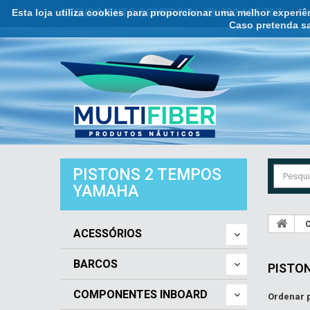
Esta loja utiliza cookies para proporcionar uma melhor experi
ATENDIMENTO COMERCIAL ☏ 932 121 707
Caso pretenda sa
PISTONS 2 TEMPOS
YAMAHA
C
ACESSÓRIOS
BARCOS
PISTO
COMPONENTES INBOARD
Ordenar 