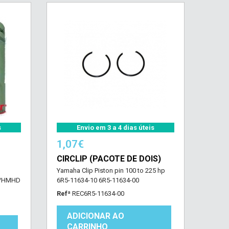
s
Envio em 3 a 4 dias úteis
1,07€
CIRCLIP (PACOTE DE DOIS)
Yamaha Clip Piston pin 100 to 225 hp
B/HMHD
6R5-11634-10 6R5-11634-00
Refª
REC6R5-11634-00
ADICIONAR AO
CARRINHO