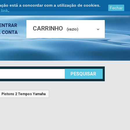
ação está a concordar com a utilização de cookies.
Fechar
e
link
.
ENTRAR
CARRINHO
(vazio)
A CONTA
PESQUISAR
Pistons 2 Tempos Yamaha