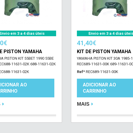
Envio em 3 a 4 dias úteis
Envio em 3 a 4 dias útei
00€
41,40€
DE PISTON YAMAHA
KIT DE PISTON YAMAHA
 PISTON KIT 55BET 1990 55BE
YAMAHA PISTON KIT 30A 1985-1
EC688-11631-02K 688-11631-02K
REC689-11631-00K 689-11631-0
EC688-11631-02K
Refª
REC689-11631-00K
ICIONAR AO
ADICIONAR AO
RRINHO
CARRINHO
S
MAIS