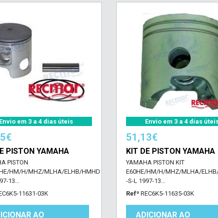
Envio em 3 a 4 dias úteis
Envio em 3 a 4 dias útei
25€
51,13€
DE PISTON YAMAHA
KIT DE PISTON YAMAHA
A PISTON
YAMAHA PISTON KIT
0HE/HM/H/MHZ/MLHA/ELHB/HMHD
E60HE/HM/H/MHZ/MLHA/ELH
97-13...
-S-L 1997-13...
EC6K5-11631-03K
Refª
REC6K5-11635-03K
ICIONAR AO
ADICIONAR AO