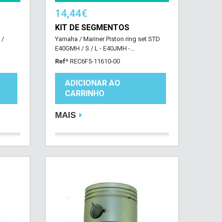
14,44€
KIT DE SEGMENTOS
 /
Yamaha / Mariner Piston ring set STD
E40GMH / S / L - E40JMH -...
Refª
REC6F5-11610-00
ADICIONAR AO
CARRINHO
MAIS