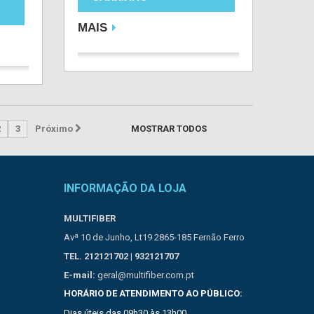
MAIS
2
3
Próximo
MOSTRAR TODOS
INFORMAÇÃO DA LOJA
MULTIFIBER
Avª 10 de Junho, Lt19 2865-185 Fernão Ferro
TEL. 212121702 | 932121707
E-mail:
geral@multifiber.com.pt
HORÁRIO DE ATENDIMENTO AO PÚBLICO:
Dias úteis das 09h30 às 13h00