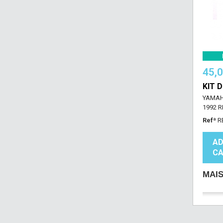
45,
KIT 
YAMAHA
1992 R
Refª
R
AD
CA
MAI