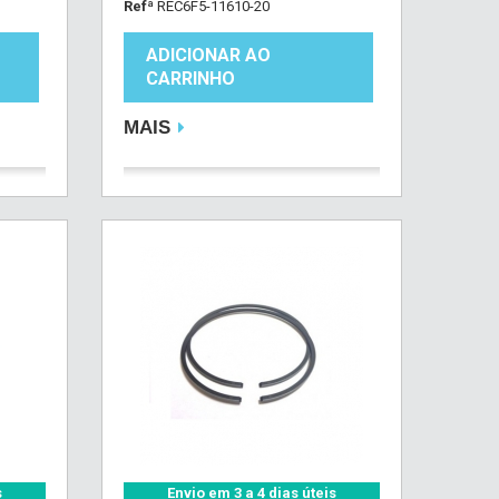
Refª
REC6F5-11610-20
ADICIONAR AO
CARRINHO
MAIS
s
Envio em 3 a 4 dias úteis