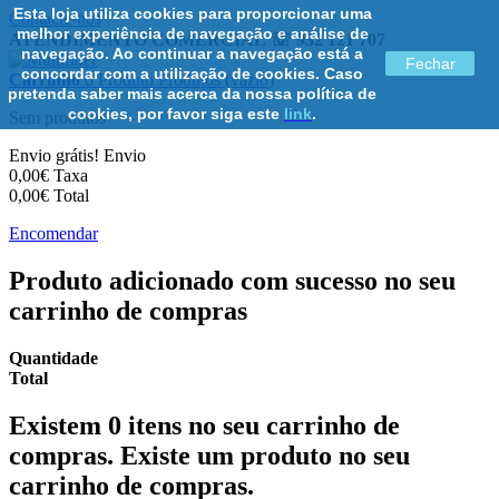
Esta loja utiliza cookies para proporcionar uma
Contacte-nos
melhor experiência de navegação e análise de
ATENDIMENTO COMERCIAL ☏ 932 121 707
navegação. Ao continuar a navegação está a
Fechar
concordar com a utilização de cookies. Caso
Carrinho
0
Produto
Produtos
(vazio)
pretenda saber mais acerca da nossa política de
cookies, por favor siga este
link
.
Sem produtos
Envio grátis!
Envio
0,00€
Taxa
0,00€
Total
Encomendar
Produto adicionado com sucesso no seu
carrinho de compras
Quantidade
Total
Existem
0
itens no seu carrinho de
compras.
Existe um produto no seu
carrinho de compras.