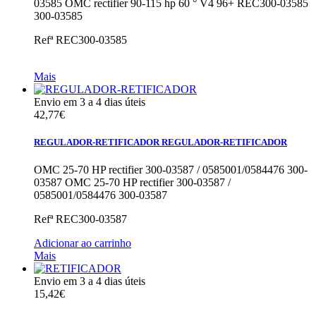
03585
OMC rectifier 90-115 hp 60 ° V4 96+ REC300-03585
300-03585
Refª
REC300-03585
Mais
Envio em 3 a 4 dias úteis
42,77€
REGULADOR-RETIFICADOR
REGULADOR-RETIFICADOR
OMC 25-70 HP rectifier 300-03587 / 0585001/0584476 300-
03587
OMC 25-70 HP rectifier 300-03587 /
0585001/0584476 300-03587
Refª
REC300-03587
Adicionar ao carrinho
Mais
Envio em 3 a 4 dias úteis
15,42€