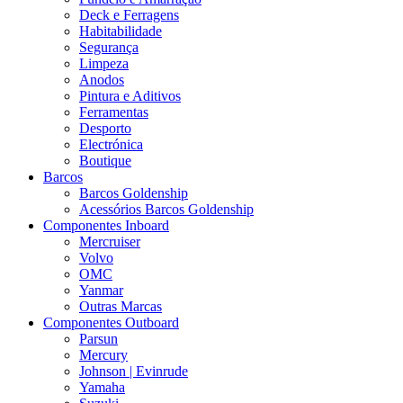
Deck e Ferragens
Habitabilidade
Segurança
Limpeza
Anodos
Pintura e Aditivos
Ferramentas
Desporto
Electrónica
Boutique
Barcos
Barcos Goldenship
Acessórios Barcos Goldenship
Componentes Inboard
Mercruiser
Volvo
OMC
Yanmar
Outras Marcas
Componentes Outboard
Parsun
Mercury
Johnson | Evinrude
Yamaha