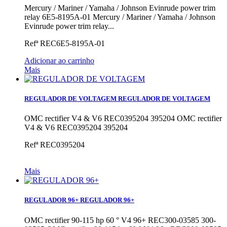
Mercury / Mariner / Yamaha / Johnson Evinrude power trim
relay 6E5-8195A-01
Mercury / Mariner / Yamaha / Johnson
Evinrude power trim relay...
Refª
REC6E5-8195A-01
Adicionar ao carrinho
Mais
REGULADOR DE VOLTAGEM
REGULADOR DE VOLTAGEM
OMC rectifier V4 & V6 REC0395204 395204
OMC rectifier
V4 & V6 REC0395204 395204
Refª
REC0395204
Mais
REGULADOR 96+
REGULADOR 96+
OMC rectifier 90-115 hp 60 ° V4 96+ REC300-03585 300-