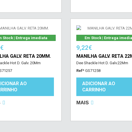
 Stock | Entrega imediata
Em Stock | Entrega imedi
7€
9,22€
LHA GALV. RETA 20MM.
MANILHA GALV. RETA 22
ackle Hot D. Galv. 20Mm
Dee Shackle Hot D. Galv.22Mm
S71257
Refª
GS71258
ICIONAR AO
ADICIONAR AO
RRINHO
CARRINHO
S
MAIS