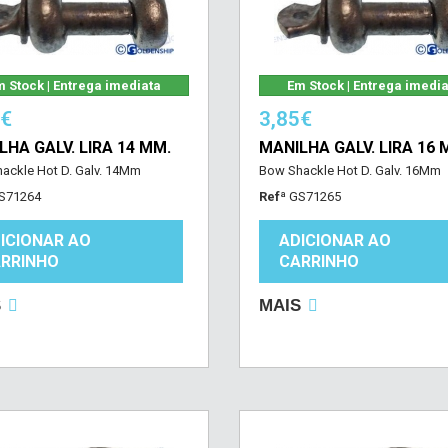
 Stock | Entrega imediata
Em Stock | Entrega imedi
4€
3,85€
LHA GALV. LIRA 14 MM.
MANILHA GALV. LIRA 16 
ackle Hot D. Galv. 14Mm
Bow Shackle Hot D. Galv. 16Mm
S71264
Refª
GS71265
ICIONAR AO
ADICIONAR AO
RRINHO
CARRINHO
S
MAIS