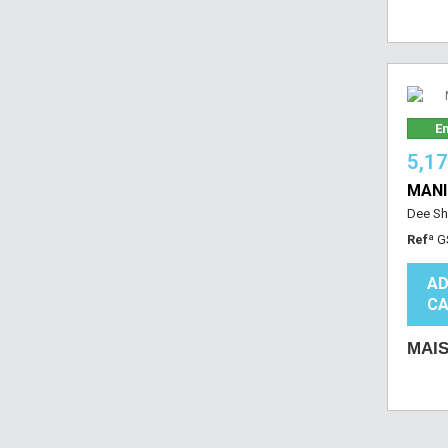
Em
5,1
MANI
Dee Sh
Refª
G
AD
CA
MAI