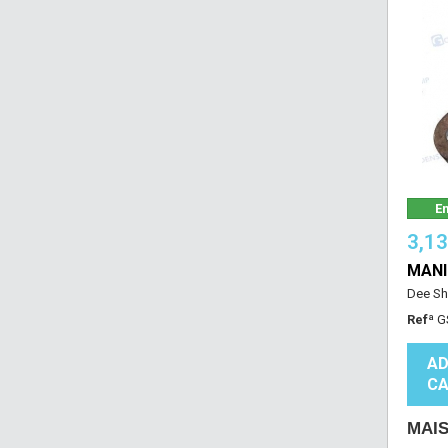
Em
3,1
MANI
Dee Sh
Refª
G
AD
CA
MAI