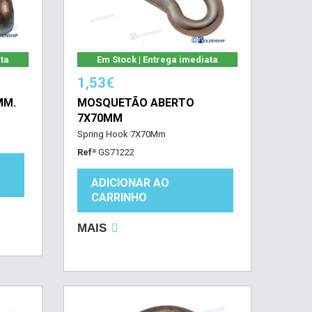
ata
Em Stock | Entrega imediata
1,53€
MM.
MOSQUETÃO ABERTO
7X70MM
Spring Hook 7X70Mm
Refª
GS71222
ADICIONAR AO
CARRINHO
MAIS