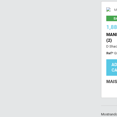
Em
1,8
MANI
(2)
D Shac
Refª
G
AD
CA
MAI
Mostrando 