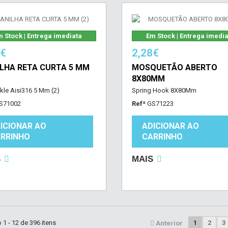
 Stock | Entrega imediata
Em Stock | Entrega imedi
8€
2,28€
LHA RETA CURTA 5 MM
MOSQUETÃO ABERTO
8X80MM
kle Aisi316 5 Mm (2)
Spring Hook 8X80Mm
S71002
Refª
GS71223
ICIONAR AO
ADICIONAR AO
RRINHO
CARRINHO
S
MAIS
1 - 12 de 396 itens
1
2
3
Anterior