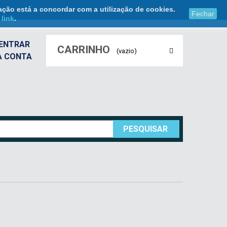
ação está a concordar com a utilização de cookies.
Fechar
e
link
.
ENTRAR
CARRINHO
(vazio)
A CONTA
PESQUISAR