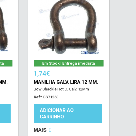
ata
Em Stock | Entrega imediata
1,74€
MM.
MANILHA GALV. LIRA 12 MM.
Bow Shackle Hot D. Galv. 12Mm
Refª
GS71263
ADICIONAR AO
CARRINHO
MAIS