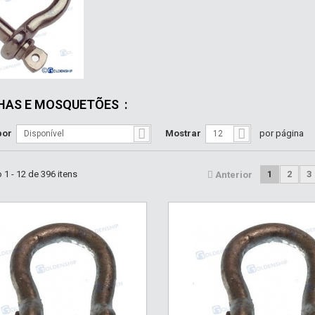
HAS E MOSQUETÕES
:
por
Mostrar
por página
Disponível
12
1 - 12 de 396 itens
1
2
3
Anterior