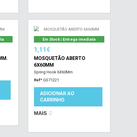
ata
Em Stock | Entrega imediata
1,11€
MM.
MOSQUETÃO ABERTO
6X60MM
Spring Hook 6X60Mm
Refª
GS71221
ADICIONAR AO
CARRINHO
MAIS