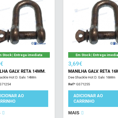
 Stock | Entrega imediata
Em Stock | Entrega imedi
3€
3,69€
LHA GALV. RETA 14MM.
MANILHA GALV. RETA 16
ackle Hot D. Galv. 14Mm
Dee Shackle Hot D. Galv. 16Mm
S71254
Refª
GS71255
ICIONAR AO
ADICIONAR AO
RRINHO
CARRINHO
S
MAIS