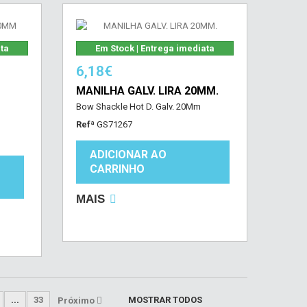
ata
Em Stock | Entrega imediata
6,18€
MANILHA GALV. LIRA 20MM.
Bow Shackle Hot D. Galv. 20Mm
Refª
GS71267
ADICIONAR AO
CARRINHO
MAIS
...
33
MOSTRAR TODOS
Próximo