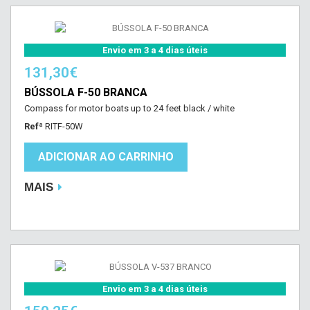
Envio em 3 a 4 dias úteis
131,30€
BÚSSOLA F-50 BRANCA
Compass for motor boats up to 24 feet black / white
Refª
RITF-50W
ADICIONAR AO CARRINHO
MAIS
Envio em 3 a 4 dias úteis