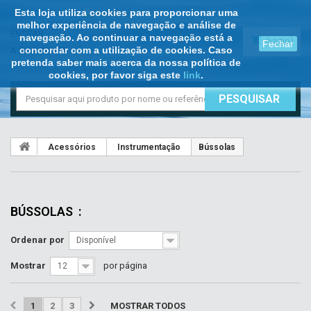
Esta loja utiliza cookies para proporcionar uma
melhor experiência de navegação e análise de
ENTRAR
navegação. Ao continuar a navegação está a
(vazio)
Fechar
concordar com a utilização de cookies. Caso
A SUA CONTA
pretenda saber mais acerca da nossa política de
cookies, por favor siga este
link
.
PESQUISAR
Acessórios
Instrumentação
Bússolas
BÚSSOLAS
:
Ordenar por
Disponível
Mostrar
por página
12
1
2
3
MOSTRAR TODOS