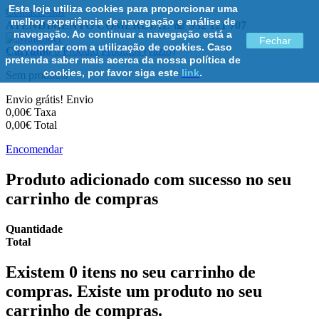
Esta loja utiliza cookies para proporcionar uma
Contacte-nos
melhor experiência de navegação e análise de
ATENDIMENTO COMERCIAL ☏ 932 121 707
navegação. Ao continuar a navegação está a
Fechar
concordar com a utilização de cookies. Caso
Carrinho
0
Produto
Produtos
(vazio)
pretenda saber mais acerca da nossa política de
cookies, por favor siga este
link
.
Sem produtos
Envio grátis!
Envio
0,00€
Taxa
0,00€
Total
Encomendar
Produto adicionado com sucesso no seu
carrinho de compras
Quantidade
Total
Existem
0
itens no seu carrinho de
compras.
Existe um produto no seu
carrinho de compras.