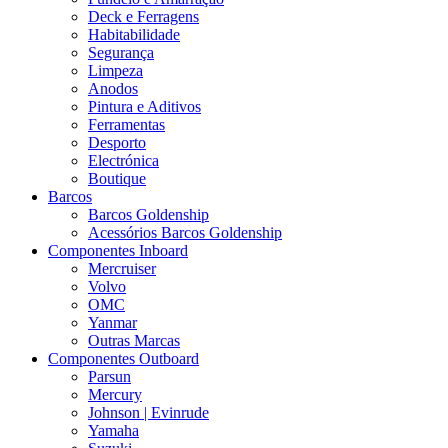
Deck e Ferragens
Habitabilidade
Segurança
Limpeza
Anodos
Pintura e Aditivos
Ferramentas
Desporto
Electrónica
Boutique
Barcos
Barcos Goldenship
Acessórios Barcos Goldenship
Componentes Inboard
Mercruiser
Volvo
OMC
Yanmar
Outras Marcas
Componentes Outboard
Parsun
Mercury
Johnson | Evinrude
Yamaha