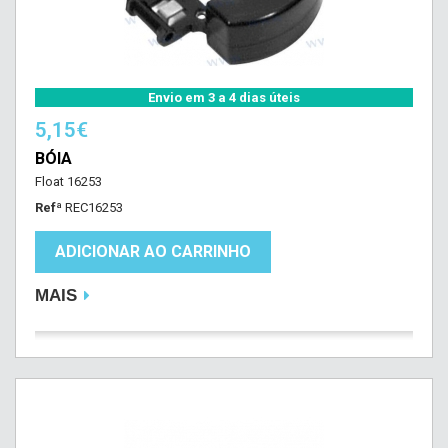
Envio em 3 a 4 dias úteis
5,15€
BÓIA
Float 16253
Refª
REC16253
ADICIONAR AO CARRINHO
MAIS