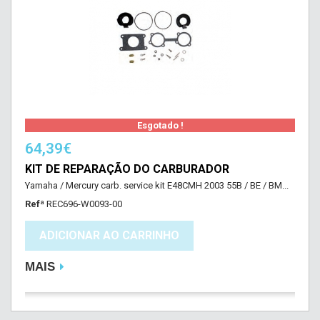
Esgotado !
64,39€
KIT DE REPARAÇÃO DO CARBURADOR
Yamaha / Mercury carb. service kit E48CMH 2003 55B / BE / BM...
Refª
REC696-W0093-00
ADICIONAR AO CARRINHO
MAIS