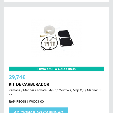
Envio em 3 a 4 dias úteis
29,74€
KIT DE CARBURADOR
Yamaha / Mariner / Tohatsu 4/5 hp 2-stroke, 6 hp C, D, Mariner 8
hp...
Refª
REC6G1-W0093-00
ADICIONAR AO CARRINHO