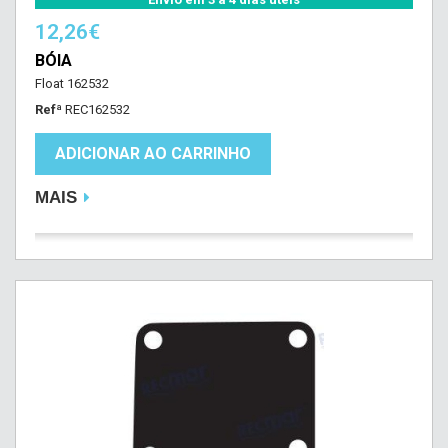
12,26€
BÓIA
Float 162532
Refª
REC162532
ADICIONAR AO CARRINHO
MAIS