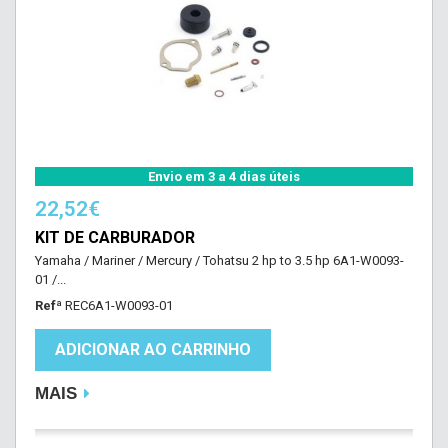
Envio em 3 a 4 dias úteis
22,52€
KIT DE CARBURADOR
Yamaha / Mariner / Mercury / Tohatsu 2 hp to 3.5 hp 6A1-W0093-
01 /...
Refª
REC6A1-W0093-01
ADICIONAR AO CARRINHO
MAIS