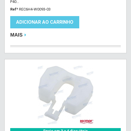
P40...
Refª
REC6H4-W0093-03
ADICIONAR AO CARRINHO
MAIS
Envio em 3 a 4 dias úteis