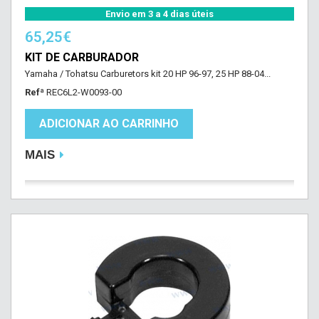
Envio em 3 a 4 dias úteis
65,25€
KIT DE CARBURADOR
Yamaha / Tohatsu Carburetors kit 20 HP 96-97, 25 HP 88-04...
Refª
REC6L2-W0093-00
ADICIONAR AO CARRINHO
MAIS