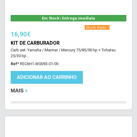
Em Stock | Entrega imediata
‎ Stock Baixo !‎ ‎
16,90€
KIT DE CARBURADOR
Carb set: Yamaha / Mariner / Mercury 75/85/90 hp + Tohatsu
25/30 hp...
Refª
REC6H1-W0093-01-00
ADICIONAR AO CARRINHO
MAIS