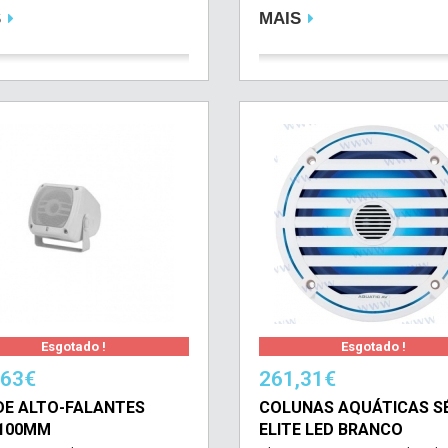
S
MAIS
Esgotado !
Esgotado !
,63€
261,31€
DE ALTO-FALANTES
COLUNAS AQUÁTICAS SÉ
100MM
ELITE LED BRANCO