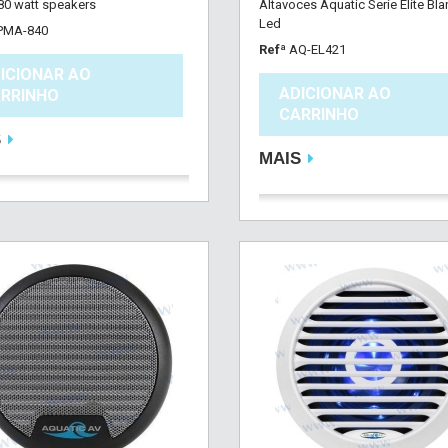
 80 watt speakers
Altavoces Aquatic Serie Elite Bl
Led
PMA-840
Refª
AQ-EL421
ICIONAR AO
ADICIONAR AO
RRINHO
CARRINHO
S
MAIS