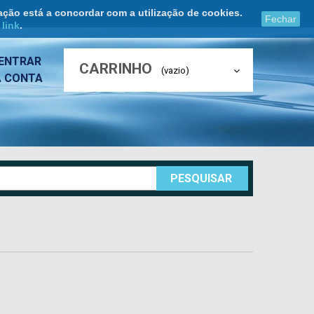
ação está a concordar com a utilização de cookies.
Fechar
e
link
.
ENTRAR
CARRINHO
(vazio)
A CONTA
PESQUISAR