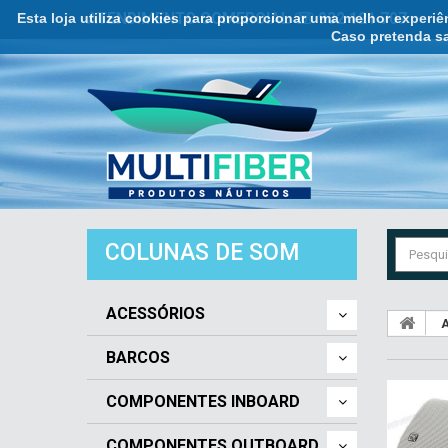
Esta loja utiliza cookies para proporcionar uma melhor experi
ATENDIMENTO COMERCIAL ☏ 932 121 707
Caso pretenda sa
COLUNAS DE SOM
ACESSÓRIOS
A
BARCOS
COMPONENTES INBOARD
COMPONENTES OUTBOARD