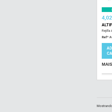
4,0
ALTI
Rejilla
Refª
A
AD
CA
MAI
Mostrando 