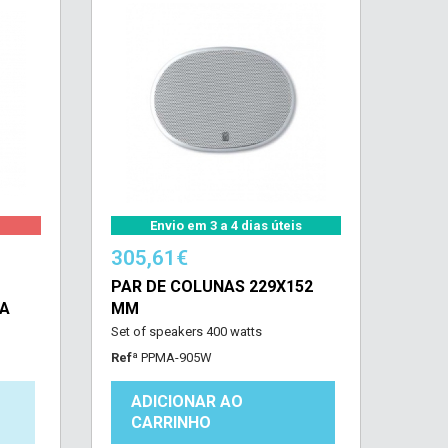
Envio em 3 a 4 dias úteis
305,61€
PAR DE COLUNAS 229X152
ZA
MM
Set of speakers 400 watts
Refª
PPMA-905W
ADICIONAR AO
CARRINHO