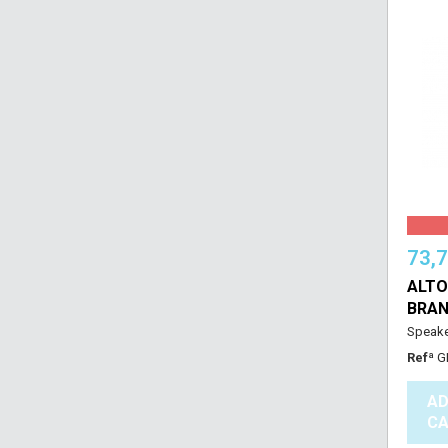
73,
ALTO
BRAN
Speak
Refª
G
AD
CA