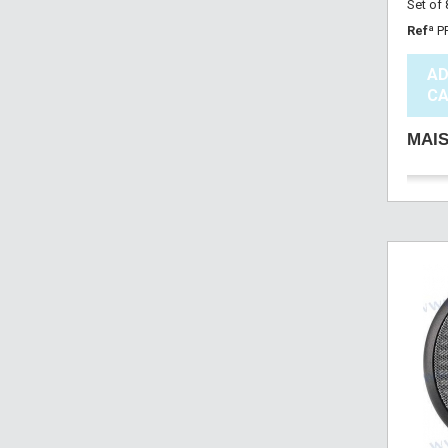
Set of
Refª
P
AD
CA
MAI