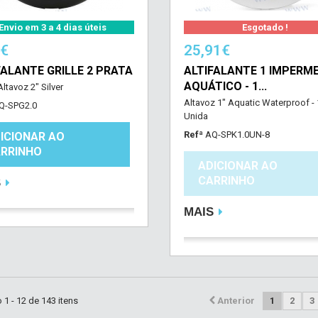
Envio em 3 a 4 dias úteis
Esgotado !
2€
25,91€
FALANTE GRILLE 2 PRATA
ALTIFALANTE 1 IMPERM
AQUÁTICO - 1...
 Altavoz 2" Silver
Altavoz 1" Aquatic Waterproof - 
Q-SPG2.0
Unida
Refª
AQ-SPK1.0UN-8
ICIONAR AO
RRINHO
ADICIONAR AO
CARRINHO
S
MAIS
1 - 12 de 143 itens
Anterior
1
2
3