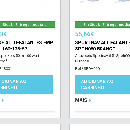
 Stock | Entrega imediata
Em Stock | Entrega imedi
33€
55,66€
DE ALTO-FALANTES EMP.
SPORTNAV ALTIFALANTE
 -160*125*57
SPOH060 BRANCO
 speakers 50 or 100 watt
Altavoces Sportnav 6,5" Spoh06
roof
Blancos
S13001
Refª
SPOH060
ICIONAR AO
ADICIONAR AO
RRINHO
CARRINHO
S
MAIS