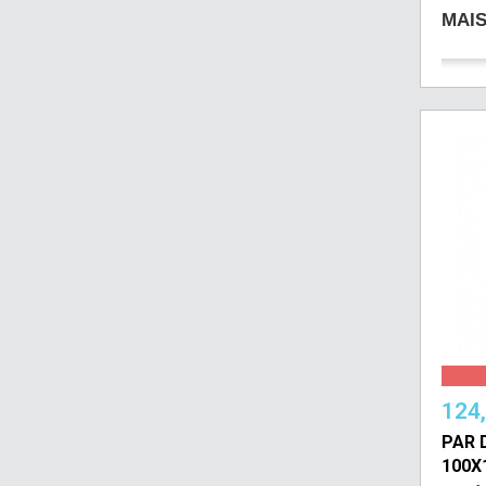
MAI
124
PAR 
100X