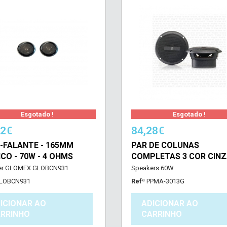
Esgotado !
Esgotado !
72€
84,28€
-FALANTE - 165MM
PAR DE COLUNAS
CO - 70W - 4 OHMS
COMPLETAS 3 COR CIN
er GLOMEX GLOBCN931
Speakers 60W
LOBCN931
Refª
PPMA-3013G
ICIONAR AO
ADICIONAR AO
RRINHO
CARRINHO