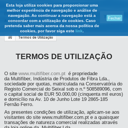
Esta loja utiliza cookies para proporcionar uma
melhor experiência de navegação e análise de
ENTRAR
navegação. Ao continuar a navegação está a
(vazio)
Fechar
concordar com a utilização de cookies. Caso
A SUA CONTA
pretenda saber mais acerca da nossa política de
cookies, por favor siga este
link
.
Termos de Utilização
TERMOS DE UTILIZAÇÃO
O site
www.multifiber.com.pt
é propriedade
da Multifiber, Indústria de Produtos de Fibra Lda.,
sociedade por quotas, matriculada na Conservatória do
Registo Comercial do Seixal sob o n.º 508589096, com
o capital social de EUR 50.000,00 (cinquenta mil euros)
e domicílio na Av. 10 de Junho Lote 19 2865-185
Fernão Ferro.
As presentes condições de utilização, aplicam-se aos
visitantes do site www.multifiber.com.pt e a quaisquer
transações de natureza comercial realizadas através
da loja online da Multifiber,Lda.