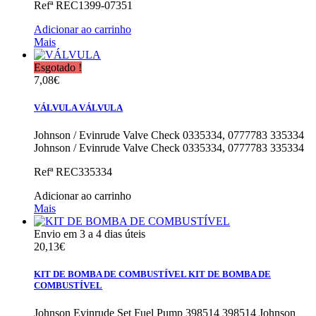
Refª
REC1399-07351
Adicionar ao carrinho
Mais
Esgotado !
7,08€
VÁLVULA
VÁLVULA
Johnson / Evinrude Valve Check 0335334, 0777783 335334
Johnson / Evinrude Valve Check 0335334, 0777783 335334
Refª
REC335334
Adicionar ao carrinho
Mais
Envio em 3 a 4 dias úteis
20,13€
KIT DE BOMBA DE COMBUSTÍVEL
KIT DE BOMBA DE
COMBUSTÍVEL
Johnson Evinrude Set Fuel Pump 398514 398514
Johnson