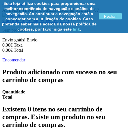
Esta loja utiliza cookies para proporcionar uma
Contacte-nos
melhor experiência de navegação e análise de
ATENDIMENTO COMERCIAL ☏ 932 121 707
navegação. Ao continuar a navegação está a
Fechar
concordar com a utilização de cookies. Caso
Carrinho
0
Produto
Produtos
(vazio)
pretenda saber mais acerca da nossa política de
cookies, por favor siga este
link
.
Sem produtos
Envio grátis!
Envio
0,00€
Taxa
0,00€
Total
Encomendar
Produto adicionado com sucesso no seu
carrinho de compras
Quantidade
Total
Existem
0
itens no seu carrinho de
compras.
Existe um produto no seu
carrinho de compras.