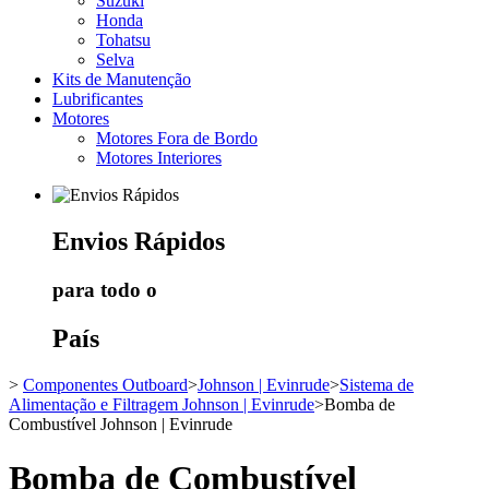
Suzuki
Honda
Tohatsu
Selva
Kits de Manutenção
Lubrificantes
Motores
Motores Fora de Bordo
Motores Interiores
Envios
Rápidos
para todo o
País
>
Componentes Outboard
>
Johnson | Evinrude
>
Sistema de
Alimentação e Filtragem Johnson | Evinrude
>
Bomba de
Combustível Johnson | Evinrude
Bomba de Combustível