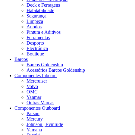
Deck e Ferragens
Habitabilidade
Segurança
Limpeza
Anodos
Pintura e Aditivos
Ferramentas
Desporto
Electrónica
Boutique
Barcos
Barcos Goldenship
Acessórios Barcos Goldenship
Componentes Inboard
Mercruiser
Volvo
OMC
Yanmar
Outras Marcas
Componentes Outboard
Parsun
Mercury
Johnson | Evinrude
Yamaha