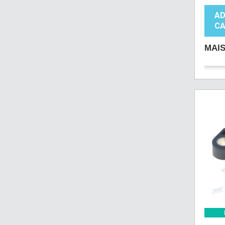
AD
CA
MAI