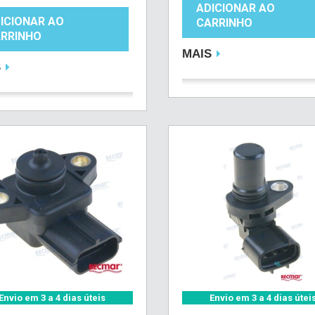
ADICIONAR AO
ICIONAR AO
CARRINHO
RRINHO
MAIS
S
Envio em 3 a 4 dias úteis
Envio em 3 a 4 dias útei