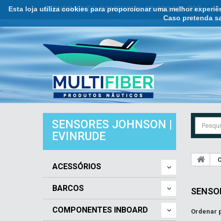
Esta loja utiliza cookies para proporcionar uma melhor experi
ATENDIMENTO COMERCIAL ☏ 932 121 707
Caso pretenda sa
SENSORES JOHNSON |
EVINRUDE
C
ACESSÓRIOS
BARCOS
SENSO
COMPONENTES INBOARD
Ordenar 