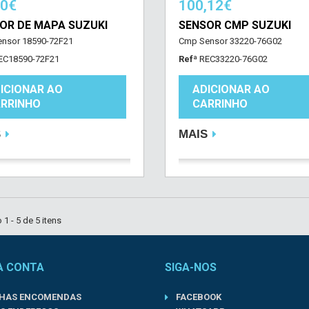
70€
100,12€
OR DE MAPA SUZUKI
SENSOR CMP SUZUKI
nsor 18590-72F21
Cmp Sensor 33220-76G02
EC18590-72F21
Refª
REC33220-76G02
ICIONAR AO
ADICIONAR AO
RRINHO
CARRINHO
S
MAIS
1 - 5 de 5 itens
A CONTA
SIGA-NOS
NHAS ENCOMENDAS
FACEBOOK