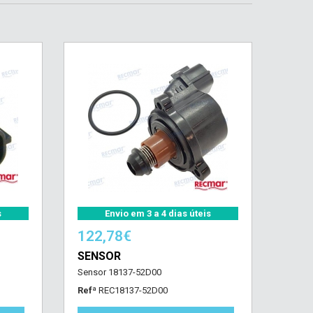
s
Envio em 3 a 4 dias úteis
122,78€
SENSOR
Sensor 18137-52D00
Refª
REC18137-52D00