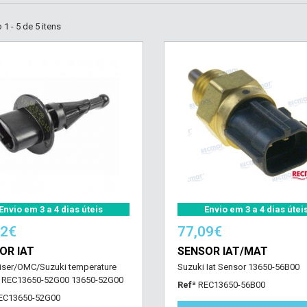
1 - 5 de 5 itens
Envio em 3 a 4 dias úteis
Envio em 3 a 4 dias útei
22€
77,09€
OR IAT
SENSOR IAT/MAT
iser/OMC/Suzuki temperature
Suzuki Iat Sensor 13650-56B00
 REC13650-52G00 13650-52G00
Refª
REC13650-56B00
EC13650-52G00