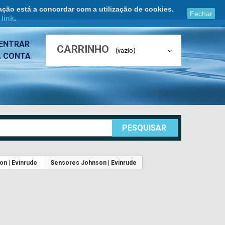
ação está a concordar com a utilização de cookies.
Fechar
e
link
.
ENTRAR
CARRINHO
(vazio)
A CONTA
PESQUISAR
on | Evinrude
Sensores Johnson | Evinrude