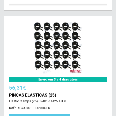
Envio em 3 a 4 dias úteis
56,31€
PINÇAS ELÁSTICAS (25)
Elastic Clamps (25) 09401-11425BULK
Refª
REC09401-11425BULK