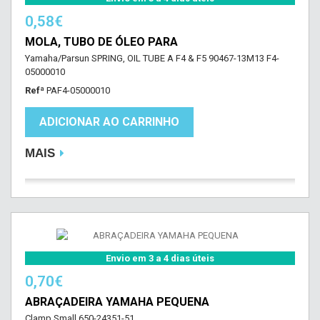
0,58€
MOLA, TUBO DE ÓLEO PARA
Yamaha/Parsun SPRING, OIL TUBE A F4 & F5 90467-13M13 F4-
05000010
Refª
PAF4-05000010
ADICIONAR AO CARRINHO
MAIS
Envio em 3 a 4 dias úteis
0,70€
ABRAÇADEIRA YAMAHA PEQUENA
Clamp Small 650-24351-51