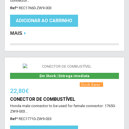
connector...
Refª
REC17660-ZW9-003
ADICIONAR AO CARRINHO
MAIS
Em Stock | Entrega imediata
‎ Stock Baixo !‎ ‎
22,80€
CONECTOR DE COMBUSTÍVEL
Honda male connector to be used for female connector: 17650-
ZW9-003...
Refª
REC17710-ZW9-033