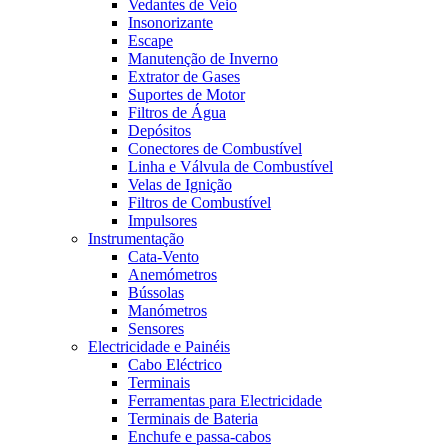
Vedantes de Veio
Insonorizante
Escape
Manutenção de Inverno
Extrator de Gases
Suportes de Motor
Filtros de Água
Depósitos
Conectores de Combustível
Linha e Válvula de Combustível
Velas de Ignição
Filtros de Combustível
Impulsores
Instrumentação
Cata-Vento
Anemómetros
Bússolas
Manómetros
Sensores
Electricidade e Painéis
Cabo Eléctrico
Terminais
Ferramentas para Electricidade
Terminais de Bateria
Enchufe e passa-cabos