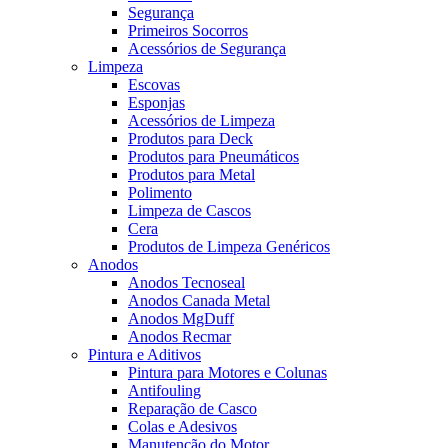
Segurança
Primeiros Socorros
Acessórios de Segurança
Limpeza
Escovas
Esponjas
Acessórios de Limpeza
Produtos para Deck
Produtos para Pneumáticos
Produtos para Metal
Polimento
Limpeza de Cascos
Cera
Produtos de Limpeza Genéricos
Anodos
Anodos Tecnoseal
Anodos Canada Metal
Anodos MgDuff
Anodos Recmar
Pintura e Aditivos
Pintura para Motores e Colunas
Antifouling
Reparação de Casco
Colas e Adesivos
Manutenção do Motor