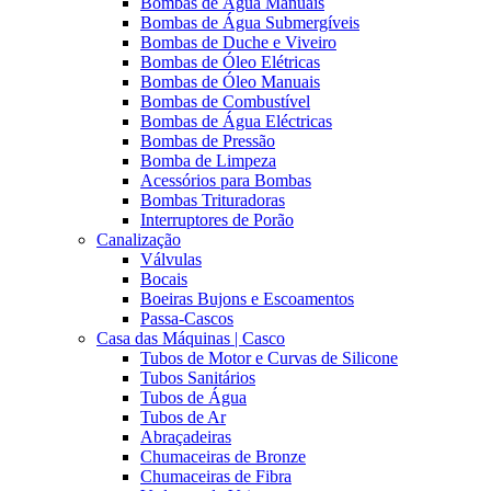
Bombas de Água Manuais
Bombas de Água Submergíveis
Bombas de Duche e Viveiro
Bombas de Óleo Elétricas
Bombas de Óleo Manuais
Bombas de Combustível
Bombas de Água Eléctricas
Bombas de Pressão
Bomba de Limpeza
Acessórios para Bombas
Bombas Trituradoras
Interruptores de Porão
Canalização
Válvulas
Bocais
Boeiras Bujons e Escoamentos
Passa-Cascos
Casa das Máquinas | Casco
Tubos de Motor e Curvas de Silicone
Tubos Sanitários
Tubos de Água
Tubos de Ar
Abraçadeiras
Chumaceiras de Bronze
Chumaceiras de Fibra