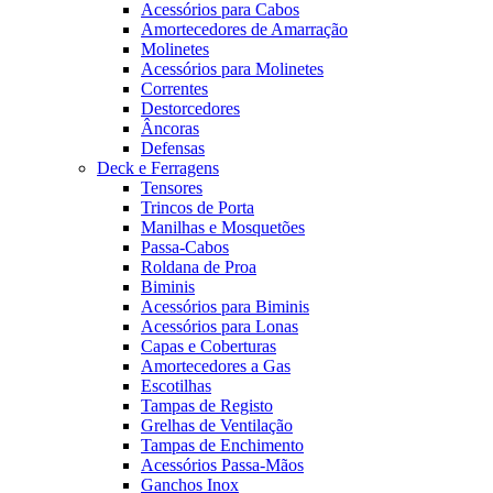
Acessórios para Cabos
Amortecedores de Amarração
Molinetes
Acessórios para Molinetes
Correntes
Destorcedores
Âncoras
Defensas
Deck e Ferragens
Tensores
Trincos de Porta
Manilhas e Mosquetões
Passa-Cabos
Roldana de Proa
Biminis
Acessórios para Biminis
Acessórios para Lonas
Capas e Coberturas
Amortecedores a Gas
Escotilhas
Tampas de Registo
Grelhas de Ventilação
Tampas de Enchimento
Acessórios Passa-Mãos
Ganchos Inox