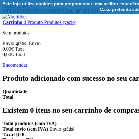
Esta loja utiliza cookies para proporcionar uma melhor experiê
Contacte-nos
Caso pretenda sab
ATENDIMENTO COMERCIAL ☏ 932 121 707
Carrinho
0
Produto
Produtos
(vazio)
Sem produtos
Envio grátis!
Envio
0,00€
Taxa
0,00€
Total
Encomendar
Produto adicionado com sucesso no seu ca
Quantidade
Total
Existem
0
itens no seu carrinho de compra
Total produtos (com IVA)
Total envio (sem IVA)
Envio grátis!
Taxa
0,00€