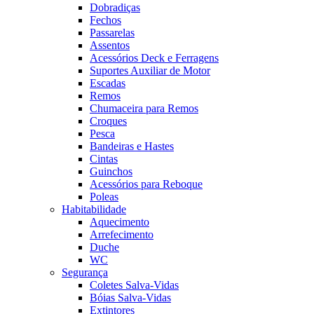
Dobradiças
Fechos
Passarelas
Assentos
Acessórios Deck e Ferragens
Suportes Auxiliar de Motor
Escadas
Remos
Chumaceira para Remos
Croques
Pesca
Bandeiras e Hastes
Cintas
Guinchos
Acessórios para Reboque
Poleas
Habitabilidade
Aquecimento
Arrefecimento
Duche
WC
Segurança
Coletes Salva-Vidas
Bóias Salva-Vidas
Extintores