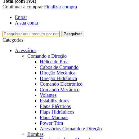
Total (com IVA)
Continuar a comprar
Finalizar compra
Entrar
A sua conta
Pesquisar
Categorias
Acessórios
Comando e Direção
Hélice de Proa
Cabos de Comando
Direção Mecânica
Direção Hidráulica
Comando Electrónico
Comando Mecânico
Volantes
Estabilizadores
Flaps Eléctricos
Flaps Hidráulicos
Flaps Manuais
Power Trim
Acessórios Comando e Direção
Bombas