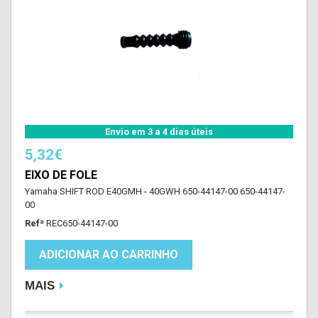
Envio em 3 a 4 dias úteis
5,32€
EIXO DE FOLE
Yamaha SHIFT ROD E40GMH - 40GWH 650-44147-00 650-44147-
00
Refª
REC650-44147-00
ADICIONAR AO CARRINHO
MAIS