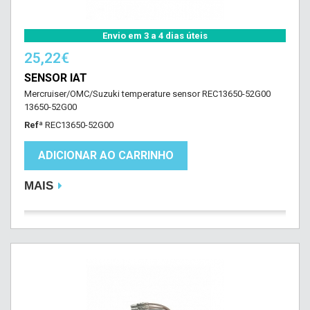
Envio em 3 a 4 dias úteis
25,22€
SENSOR IAT
Mercruiser/OMC/Suzuki temperature sensor REC13650-52G00
13650-52G00
Refª
REC13650-52G00
ADICIONAR AO CARRINHO
MAIS