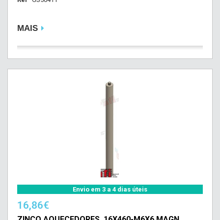
MAIS
Envio em 3 a 4 dias úteis
16,86€
ZINCO AQUECEDORES. 16X460-M6X6 MAGN.