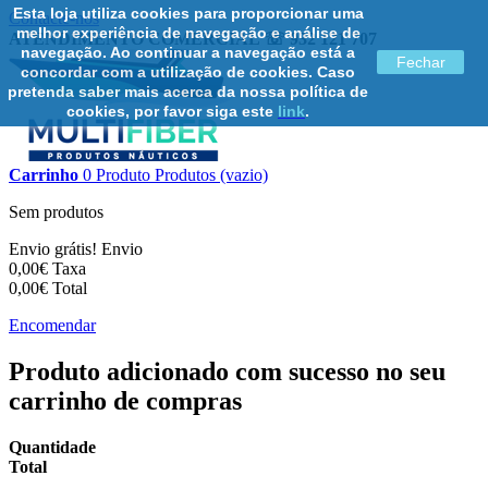
Esta loja utiliza cookies para proporcionar uma
Contacte-nos
melhor experiência de navegação e análise de
ATENDIMENTO COMERCIAL ☏ 932 121 707
navegação. Ao continuar a navegação está a
Fechar
concordar com a utilização de cookies. Caso
pretenda saber mais acerca da nossa política de
cookies, por favor siga este
link
.
Carrinho
0
Produto
Produtos
(vazio)
Sem produtos
Envio grátis!
Envio
0,00€
Taxa
0,00€
Total
Encomendar
Produto adicionado com sucesso no seu
carrinho de compras
Quantidade
Total