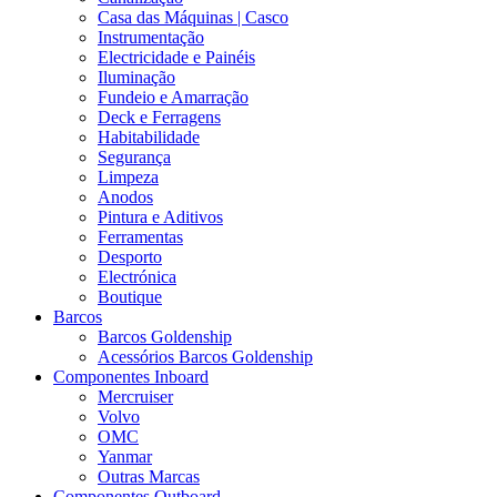
Casa das Máquinas | Casco
Instrumentação
Electricidade e Painéis
Iluminação
Fundeio e Amarração
Deck e Ferragens
Habitabilidade
Segurança
Limpeza
Anodos
Pintura e Aditivos
Ferramentas
Desporto
Electrónica
Boutique
Barcos
Barcos Goldenship
Acessórios Barcos Goldenship
Componentes Inboard
Mercruiser
Volvo
OMC
Yanmar
Outras Marcas
Componentes Outboard