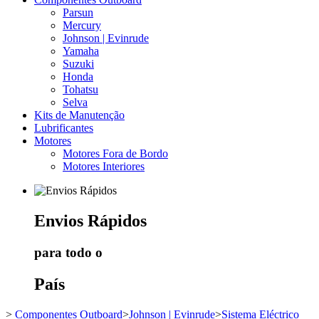
Parsun
Mercury
Johnson | Evinrude
Yamaha
Suzuki
Honda
Tohatsu
Selva
Kits de Manutenção
Lubrificantes
Motores
Motores Fora de Bordo
Motores Interiores
Envios
Rápidos
para todo o
País
>
Componentes Outboard
>
Johnson | Evinrude
>
Sistema Eléctrico