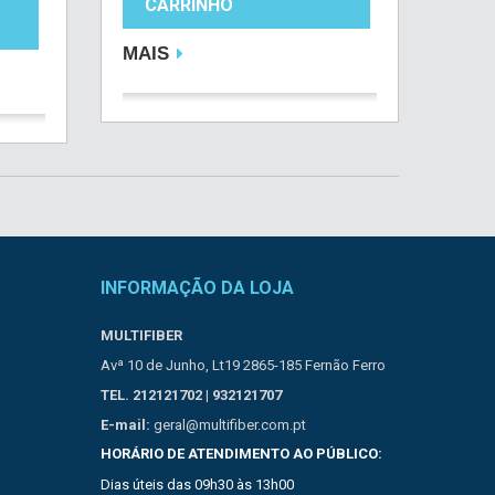
CARRINHO
MAIS
INFORMAÇÃO DA LOJA
MULTIFIBER
Avª 10 de Junho, Lt19 2865-185 Fernão Ferro
TEL. 212121702 | 932121707
E-mail:
geral@multifiber.com.pt
HORÁRIO DE ATENDIMENTO AO PÚBLICO:
Dias úteis das 09h30 às 13h00