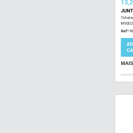
13,
JUNT
Tohats
M50D2 
Refª
R
AD
CA
MAI