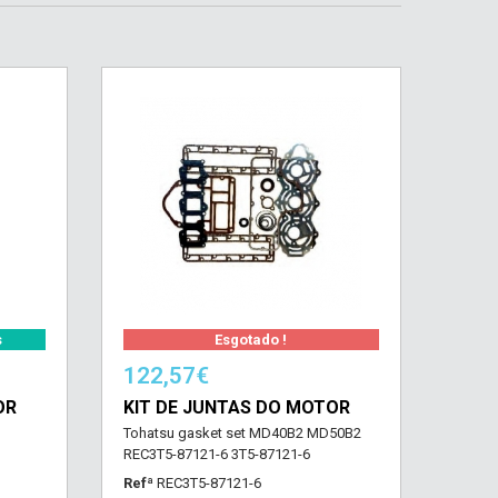
s
Esgotado !
122,57€
OR
KIT DE JUNTAS DO MOTOR
Tohatsu gasket set MD40B2 MD50B2
REC3T5-87121-6 3T5-87121-6
Refª
REC3T5-87121-6