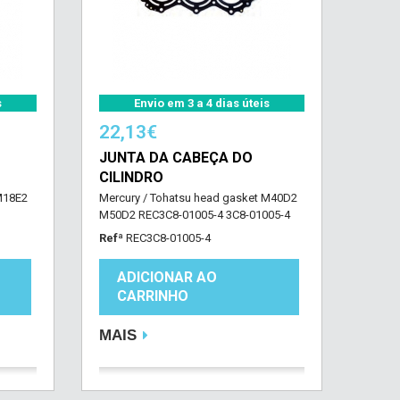
s
Envio em 3 a 4 dias úteis
22,13€
JUNTA DA CABEÇA DO
CILINDRO
M18E2
Mercury / Tohatsu head gasket M40D2
M50D2 REC3C8-01005-4 3C8-01005-4
Refª
REC3C8-01005-4
ADICIONAR AO
CARRINHO
MAIS