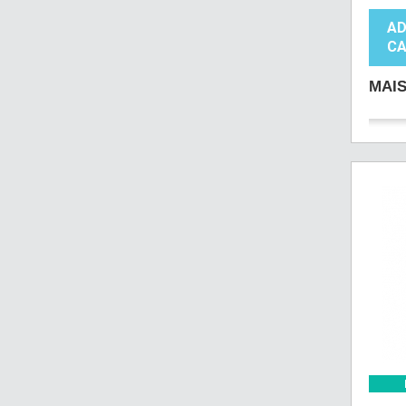
AD
CA
MAI