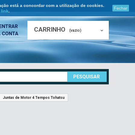
ação está a concordar com a utilização de cookies.
Fechar
e
link
.
ENTRAR
CARRINHO
(vazio)
A CONTA
PESQUISAR
Juntas de Motor 4 Tempos Tohatsu