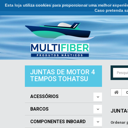
Esta loja utiliza cookies para proporcionar uma melhor experi
ATENDIMENTO COMERCIAL ☏ 932 121 707
Caso pretenda sa
JUNTAS DE MOTOR 4
TEMPOS TOHATSU
C
ACESSÓRIOS
BARCOS
JUNTA
COMPONENTES INBOARD
Ordenar 