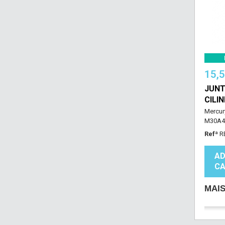
15,
JUNT
CILI
Mercur
M30A4 
Refª
R
AD
CA
MAI