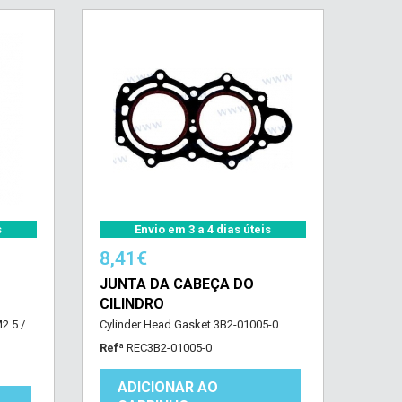
s
Envio em 3 a 4 dias úteis
8,41€
JUNTA DA CABEÇA DO
CILINDRO
2.5 /
Cylinder Head Gasket 3B2-01005-0
..
Refª
REC3B2-01005-0
ADICIONAR AO