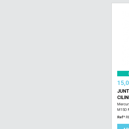
15,
JUNT
CILI
Mercur
M15D M
Refª
R