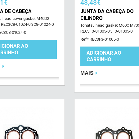
21€
48,48€
A DE CABEÇA
JUNTA DA CABEÇA DO
CILINDRO
u head cover gasket M40D2
REC3C8-01024-0 3C8-01024-0
Tohatsu head gasket M60C M70
REC3F3-01005-0 3F3-01005-0
EC3C8-01024-0
Refª
REC3F3-01005-0
ICIONAR AO
RRINHO
ADICIONAR AO
CARRINHO
S
MAIS