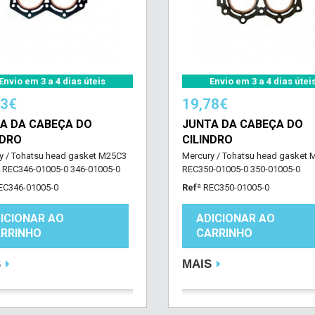
Envio em 3 a 4 dias úteis
Envio em 3 a 4 dias útei
53€
19,78€
A DA CABEÇA DO
JUNTA DA CABEÇA DO
NDRO
CILINDRO
y / Tohatsu head gasket M25C3
Mercury / Tohatsu head gasket 
REC346-01005-0 346-01005-0
REC350-01005-0 350-01005-0
EC346-01005-0
Refª
REC350-01005-0
ICIONAR AO
ADICIONAR AO
RRINHO
CARRINHO
S
MAIS