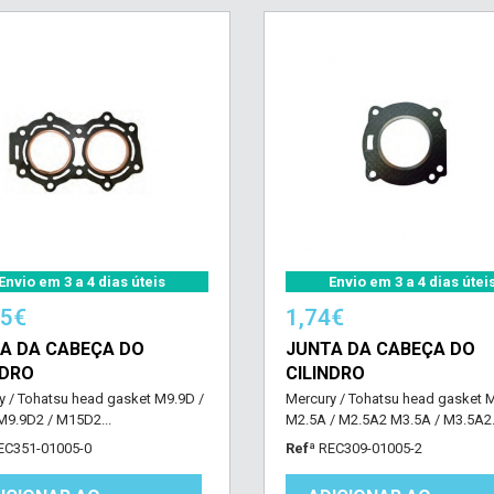
Envio em 3 a 4 dias úteis
Envio em 3 a 4 dias útei
05€
1,74€
A DA CABEÇA DO
JUNTA DA CABEÇA DO
NDRO
CILINDRO
y / Tohatsu head gasket M9.9D /
Mercury / Tohatsu head gasket M
9.9D2 / M15D2...
M2.5A / M2.5A2 M3.5A / M3.5A2.
EC351-01005-0
Refª
REC309-01005-2