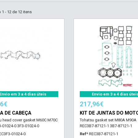
1 - 12 de 12 itens
Envio em 3 a 4 dias úteis
Envio em 3 a 4 dias útei
36€
217,96€
A DE CABEÇA
KIT DE JUNTAS DO MOT
u head cover gasket M60C M70C
Tohatsu gasket set M80A M90A
-01024-0 3F3-01024-0
REC3B7-87121-1 3B7-87121-1
EC3F3-01024-0
Refª
REC3B7-87121-1