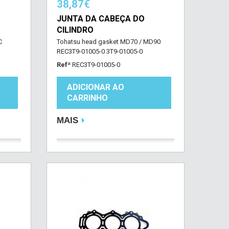
38,87€
JUNTA DA CABEÇA DO
CILINDRO
C
Tohatsu head gasket MD70 / MD90
REC3T9-01005-0 3T9-01005-0
Refª
REC3T9-01005-0
ADICIONAR AO
CARRINHO
MAIS