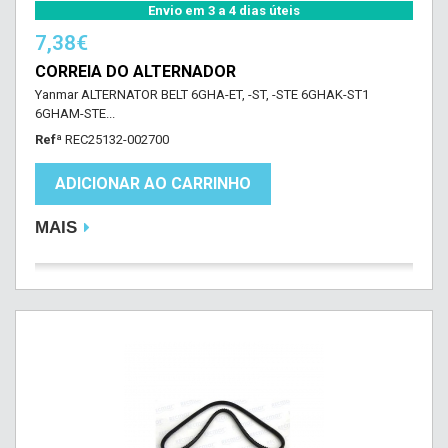
Envio em 3 a 4 dias úteis
7,38€
CORREIA DO ALTERNADOR
Yanmar ALTERNATOR BELT 6GHA-ET, -ST, -STE 6GHAK-ST1
6GHAM-STE...
Refª
REC25132-002700
ADICIONAR AO CARRINHO
MAIS