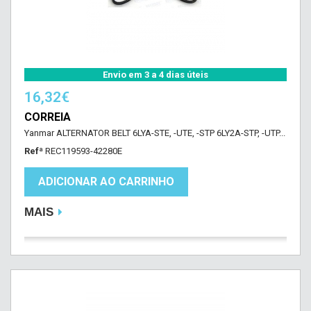
Envio em 3 a 4 dias úteis
16,32€
CORREIA
Yanmar ALTERNATOR BELT 6LYA-STE, -UTE, -STP 6LY2A-STP, -UTP...
Refª
REC119593-42280E
ADICIONAR AO CARRINHO
MAIS