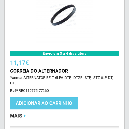
Envio em 3 a 4 dias úteis
11,17€
CORREIA DO ALTERNADOR
Yanmar ALTERNATOR BELT 6LPA-DTP, -DTZP, -STP, -STZ 6LP-DT, -
DTE,...
Refª
REC119775-77260
ADICIONAR AO CARRINHO
MAIS