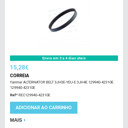
Envio em 3 a 4 dias úteis
15,28€
CORREIA
Yanmar ALTERNATOR BELT 3JH3E-YEU-E 3JH4E 129940-42310E
129940-42310E
Refª
REC129940-42310E
ADICIONAR AO CARRINHO
MAIS