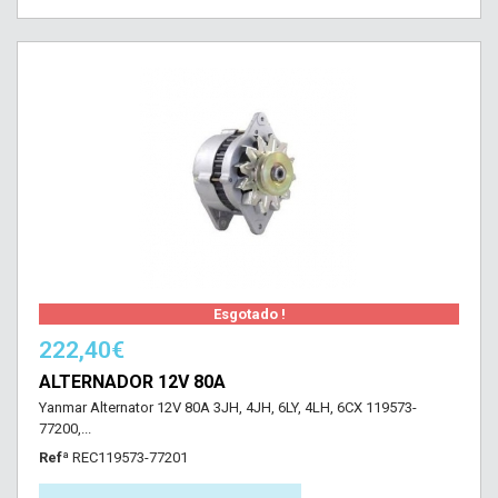
Esgotado !
222,40€
ALTERNADOR 12V 80A
Yanmar Alternator 12V 80A 3JH, 4JH, 6LY, 4LH, 6CX 119573-
77200,...
Refª
REC119573-77201