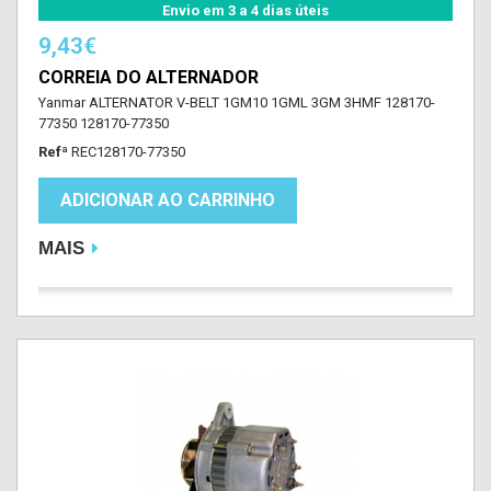
Envio em 3 a 4 dias úteis
9,43€
CORREIA DO ALTERNADOR
Yanmar ALTERNATOR V-BELT 1GM10 1GML 3GM 3HMF 128170-
77350 128170-77350
Refª
REC128170-77350
ADICIONAR AO CARRINHO
MAIS