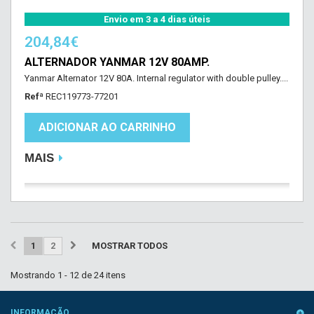
Envio em 3 a 4 dias úteis
204,84€
ALTERNADOR YANMAR 12V 80AMP.
Yanmar Alternator 12V 80A. Internal regulator with double pulley....
Refª
REC119773-77201
ADICIONAR AO CARRINHO
MAIS
1
2
MOSTRAR TODOS
Mostrando 1 - 12 de 24 itens
INFORMAÇÃO