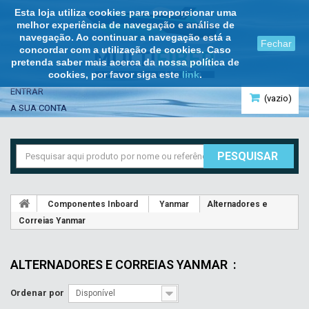
Esta loja utiliza cookies para proporcionar uma
melhor experiência de navegação e análise de
navegação. Ao continuar a navegação está a
Fechar
concordar com a utilização de cookies. Caso
pretenda saber mais acerca da nossa política de
cookies, por favor siga este
link
.
ENTRAR
(vazio)
A SUA CONTA
PESQUISAR
Componentes Inboard
Yanmar
Alternadores e
Correias Yanmar
ALTERNADORES E CORREIAS YANMAR
:
Ordenar por
Disponível