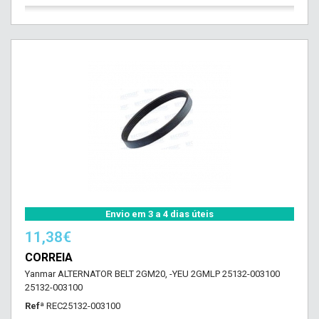
Envio em 3 a 4 dias úteis
11,38€
CORREIA
Yanmar ALTERNATOR BELT 2GM20, -YEU 2GMLP 25132-003100
25132-003100
Refª
REC25132-003100