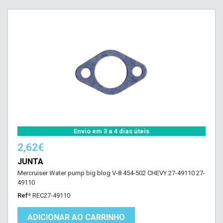
Envio em 3 a 4 dias úteis
2,62€
JUNTA
Mercruiser Water pump big blog V-8 454-502 CHEVY 27-49110 27-
49110
Refª
REC27-49110
ADICIONAR AO CARRINHO