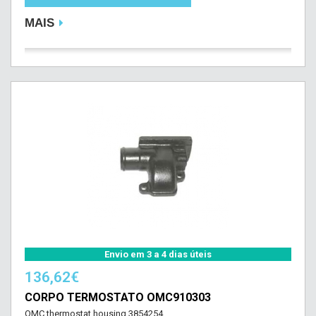
MAIS
Envio em 3 a 4 dias úteis
136,62€
CORPO TERMOSTATO OMC910303
OMC thermostat housing 3854254