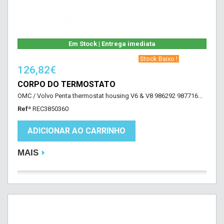
Em Stock | Entrega imediata
‎ Stock Baixo !‎ ‎
126,82€
CORPO DO TERMOSTATO
OMC / Volvo Penta thermostat housing V6 & V8 986292 987716...
Refª
REC3850360
ADICIONAR AO CARRINHO
MAIS