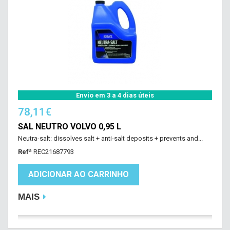
Envio em 3 a 4 dias úteis
78,11€
SAL NEUTRO VOLVO 0,95 L
Neutra-salt: dissolves salt + anti-salt deposits + prevents and...
Refª
REC21687793
ADICIONAR AO CARRINHO
MAIS