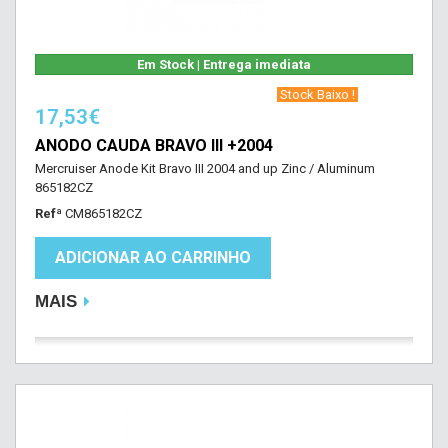
Em Stock | Entrega imediata
‎ Stock Baixo !‎ ‎
17,53€
ANODO CAUDA BRAVO III +2004
Mercruiser Anode Kit Bravo III 2004 and up Zinc / Aluminum
865182CZ
Refª
CM865182CZ
ADICIONAR AO CARRINHO
MAIS