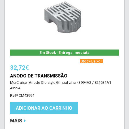
Em Stock | Entrega imediata
‎ Stock Baixo !‎ ‎
32,72€
ANODO DE TRANSMISSÃO
MerCruiser Anode Old style Gimbal zinc 43994A2 / 821631A1
43994
Refª
CM43994
ADICIONAR AO CARRINHO
MAIS