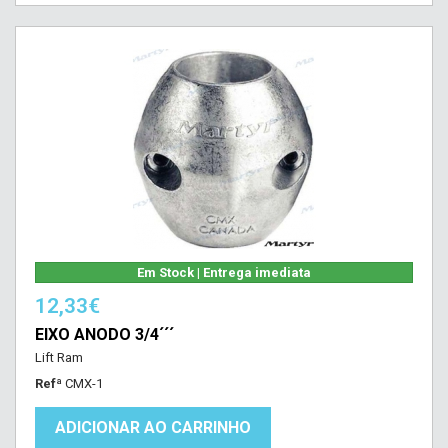
Em Stock | Entrega imediata
12,33€
EIXO ANODO 3/4´´´
Lift Ram
Refª
CMX-1
ADICIONAR AO CARRINHO