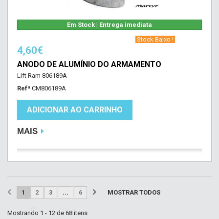
Em Stock | Entrega imediata
‎ Stock Baixo !‎ ‎
4,60€
ANODO DE ALUMÍNIO DO ARMAMENTO
Lift Ram 806189A
Refª
CM806189A
ADICIONAR AO CARRINHO
MAIS
1
2
3
...
6
MOSTRAR TODOS
Mostrando 1 - 12 de 68 itens