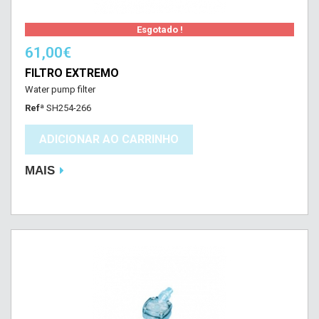
Esgotado !
61,00€
FILTRO EXTREMO
Water pump filter
Refª
SH254-266
ADICIONAR AO CARRINHO
MAIS