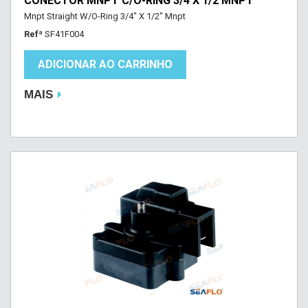
CONECTOR MNPT C/O-RING 3/4 X 1/2 MNPT
Mnpt Straight W/O-Ring 3/4" X 1/2" Mnpt
Refª
SF41F004
ADICIONAR AO CARRINHO
MAIS