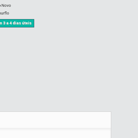
o
Novo
hurflo
 3 a 4 dias úteis