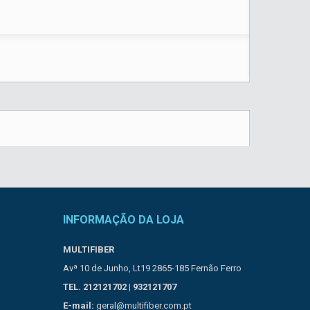
INFORMAÇÃO DA LOJA
MULTIFIBER
Avª 10 de Junho, Lt19 2865-185 Fernão Ferro
TEL. 212121702 | 932121707
E-mail:
geral@multifiber.com.pt