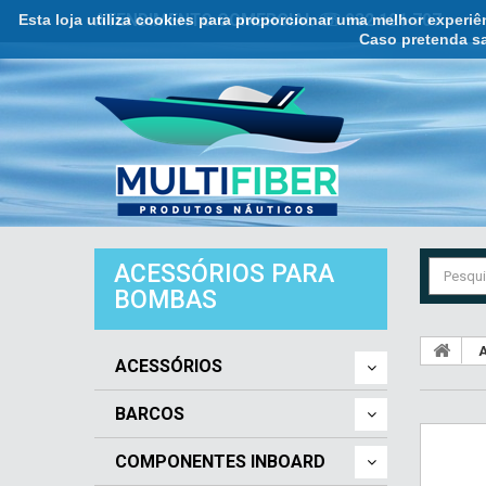
Esta loja utiliza cookies para proporcionar uma melhor experi
ATENDIMENTO COMERCIAL ☏ 932 121 707
Caso pretenda sa
ACESSÓRIOS PARA
BOMBAS
A
ACESSÓRIOS
BARCOS
COMPONENTES INBOARD