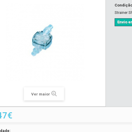
Condiçã
Strainer S
Envio em
Ver maior
47€
idade: