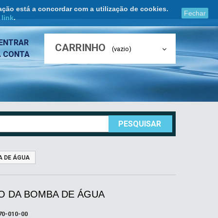
ação está a concordar com a utilização de cookies.
Fechar
e
link
.
ENTRAR
CARRINHO
(vazio)
A CONTA
PESQUISAR
A DE ÁGUA
RO DA BOMBA DE ÁGUA
0-010-00