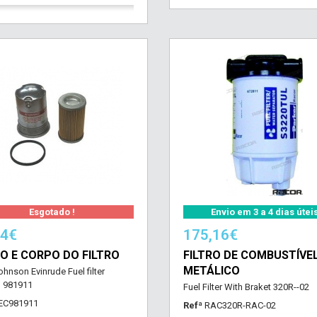
Esgotado !
Envio em 3 a 4 dias útei
54€
175,16€
RO E CORPO DO FILTRO
FILTRO DE COMBUSTÍVE
METÁLICO
hnson Evinrude Fuel filter
 981911
Fuel Filter With Braket 320R--02
EC981911
Refª
RAC320R-RAC-02