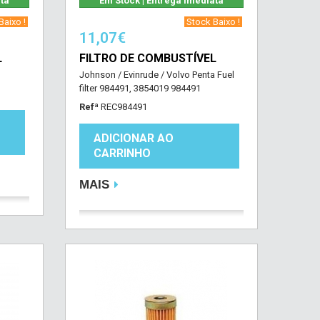
ata
Em Stock | Entrega imediata
aixo !‎ ‎
‎ Stock Baixo !‎ ‎
11,07€
L
FILTRO DE COMBUSTÍVEL
Johnson / Evinrude / Volvo Penta Fuel
filter 984491, 3854019 984491
Refª
REC984491
ADICIONAR AO
CARRINHO
MAIS