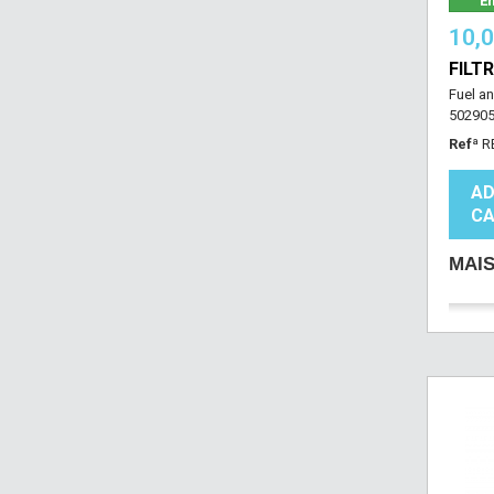
Em
10,
FILT
Fuel an
502905 
Refª
R
AD
CA
MAI