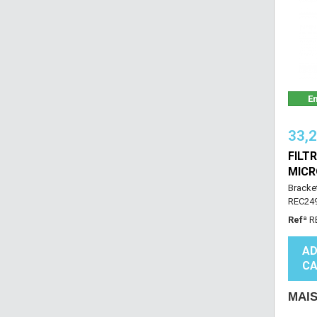
Em
33,
FILT
MICR
Bracke
REC24
Refª
R
AD
CA
MAI