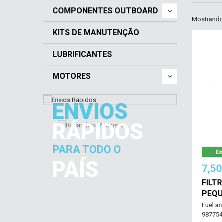
COMPONENTES OUTBOARD
Mostrando 
KITS DE MANUTENÇÃO
LUBRIFICANTES
MOTORES
ENVIOS
RÁPIDOS
PARA TODO O
Em
PAÍS
7,5
FILT
PEQ
Fuel an
987754 