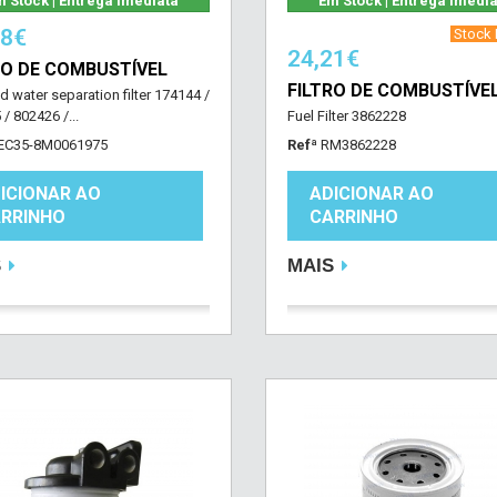
 Stock | Entrega imediata
Em Stock | Entrega imedi
08€
‎ Stock B
24,21€
RO DE COMBUSTÍVEL
FILTRO DE COMBUSTÍVE
d water separation filter 174144 /
/ 802426 /...
Fuel Filter 3862228
EC35-8M0061975
Refª
RM3862228
ICIONAR AO
ADICIONAR AO
RRINHO
CARRINHO
S
MAIS