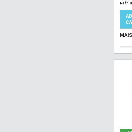
Refª
R
AD
CA
MAI