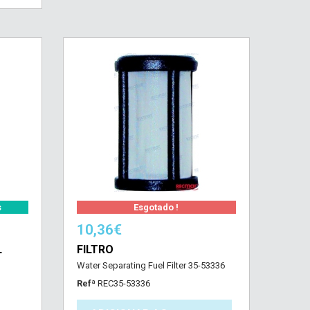
s
Esgotado !
10,36€
L
FILTRO
Water Separating Fuel Filter 35-53336
Refª
REC35-53336