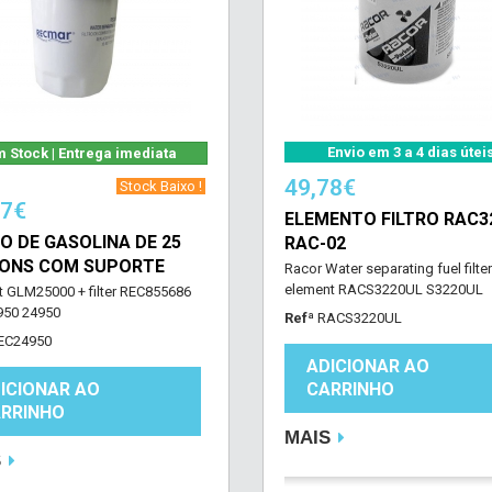
Envio em 3 a 4 dias útei
 Stock | Entrega imediata
49,78€
‎ Stock Baixo !‎ ‎
27€
ELEMENTO FILTRO RAC3
RO DE GASOLINA DE 25
RAC-02
ONS COM SUPORTE
Racor Water separating fuel filter
element RACS3220UL S3220UL
t GLM25000 + filter REC855686
950 24950
Refª
RACS3220UL
EC24950
ADICIONAR AO
ICIONAR AO
CARRINHO
RRINHO
MAIS
S