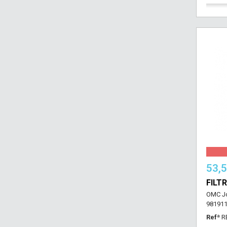
53,
FILT
OMC Jo
981911
Refª
R