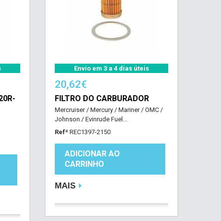
s
Envio em 3 a 4 dias úteis
20,62€
20R-
FILTRO DO CARBURADOR
Mercruiser / Mercury / Mariner / OMC /
Johnson / Evinrude Fuel...
Refª
REC1397-2150
ADICIONAR AO
CARRINHO
MAIS