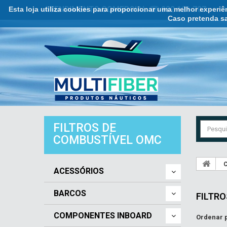
Esta loja utiliza cookies para proporcionar uma melhor experi
ATENDIMENTO COMERCIAL ☏ 932 121 707
Caso pretenda sa
FILTROS DE
COMBUSTÍVEL OMC
C
ACESSÓRIOS
BARCOS
FILTR
COMPONENTES INBOARD
Ordenar 