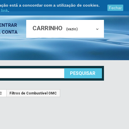
ação está a concordar com a utilização de cookies.
Fechar
e
link
.
ENTRAR
CARRINHO
(vazio)
A CONTA
PESQUISAR
MC
Filtros de Combustível OMC