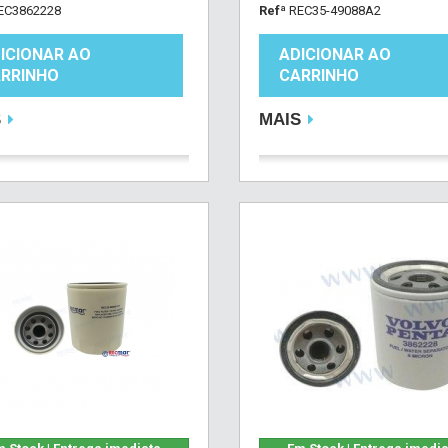
EC3862228
Refª
REC35-49088A2
ICIONAR AO
ADICIONAR AO
RRINHO
CARRINHO
S
MAIS