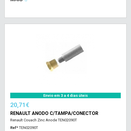
Envio em 3 a 4 dias úteis
20,71€
RENAULT ANODO C/TAMPA/CONECTOR
Renault Couach Zinc Anode TEN02090T
Refª
TEN02090T