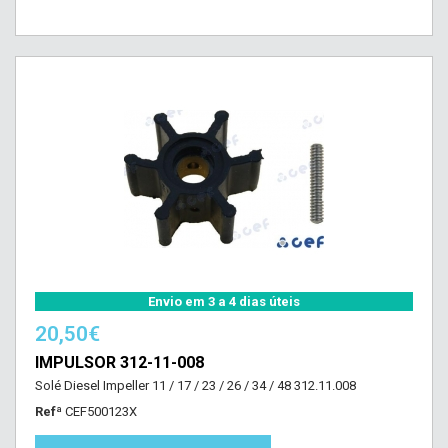
Envio em 3 a 4 dias úteis
20,50€
IMPULSOR 312-11-008
Solé Diesel Impeller 11 / 17 / 23 / 26 / 34 / 48 312.11.008
Refª
CEF500123X