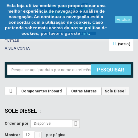
Esta loja utiliza cookies para proporcionar uma
melhor experiência de navegação e análise de
navegação. Ao continuar a navegação está a
Fechar
concordar com a utilização de cookies. Caso
pretenda saber mais acerca da nossa política de
cookies, por favor siga este
link
.
ENTRAR
(vazio)
A SUA CONTA
PESQUISAR
Componentes Inboard
Outras Marcas
Sole Diesel
SOLE DIESEL
:
Ordenar por
Disponível
Mostrar
por página
12