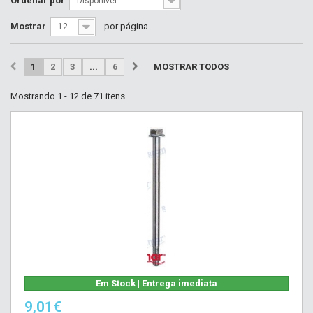
Ordenar por
Disponível
Mostrar
por página
12
1
2
3
...
6
MOSTRAR TODOS
Mostrando 1 - 12 de 71 itens
Em Stock | Entrega imediata
9,01€