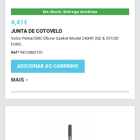
Em Stock | Entrega imediata
4,41€
JUNTA DE COTOVELO
Volvo Penta/OMC Elbow Gasket Model 240HP, 302 & 351CID
FORD...
Refª
REC3863191
ADICIONAR AO CARRINHO
MAIS