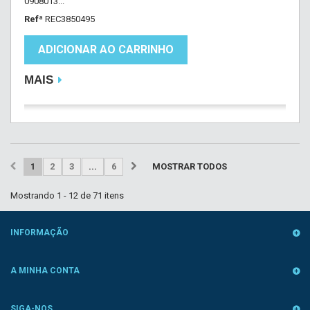
0908013...
Refª
REC3850495
ADICIONAR AO CARRINHO
MAIS
1
2
3
...
6
MOSTRAR TODOS
Mostrando 1 - 12 de 71 itens
INFORMAÇÃO
A MINHA CONTA
SIGA-NOS