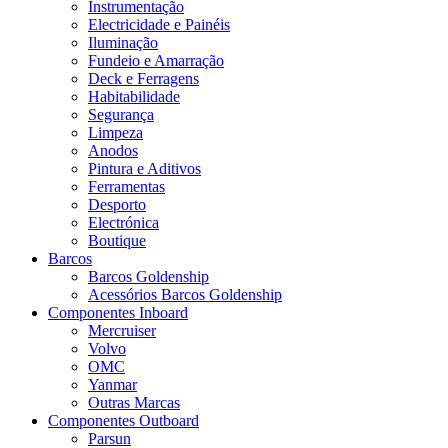
Instrumentação
Electricidade e Painéis
Iluminação
Fundeio e Amarração
Deck e Ferragens
Habitabilidade
Segurança
Limpeza
Anodos
Pintura e Aditivos
Ferramentas
Desporto
Electrónica
Boutique
Barcos
Barcos Goldenship
Acessórios Barcos Goldenship
Componentes Inboard
Mercruiser
Volvo
OMC
Yanmar
Outras Marcas
Componentes Outboard
Parsun