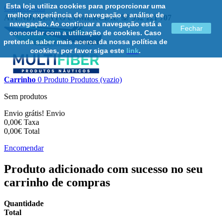
Esta loja utiliza cookies para proporcionar uma
Contacte-nos
melhor experiência de navegação e análise de
ATENDIMENTO COMERCIAL ☏ 932 121 707
navegação. Ao continuar a navegação está a
Fechar
concordar com a utilização de cookies. Caso
pretenda saber mais acerca da nossa política de
cookies, por favor siga este
link
.
Carrinho
0
Produto
Produtos
(vazio)
Sem produtos
Envio grátis!
Envio
0,00€
Taxa
0,00€
Total
Encomendar
Produto adicionado com sucesso no seu
carrinho de compras
Quantidade
Total