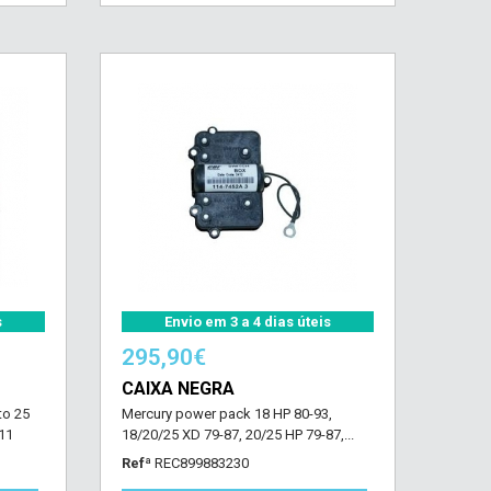
s
Envio em 3 a 4 dias úteis
295,90€
CAIXA NEGRA
to 25
Mercury power pack 18 HP 80-93,
11
18/20/25 XD 79-87, 20/25 HP 79-87,...
Refª
REC899883230