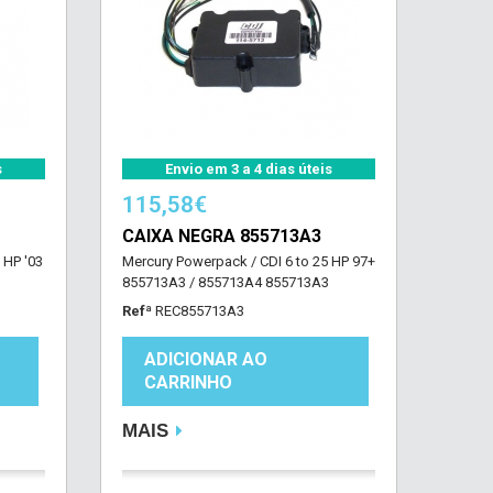
s
Envio em 3 a 4 dias úteis
115,58€
CAIXA NEGRA 855713A3
 HP '03
Mercury Powerpack / CDI 6 to 25 HP 97+
855713A3 / 855713A4 855713A3
Refª
REC855713A3
ADICIONAR AO
CARRINHO
MAIS