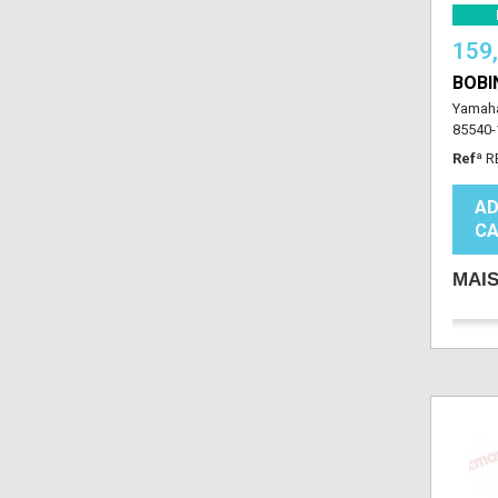
159
BOBI
Yamaha
85540-
Refª
R
AD
CA
MAI