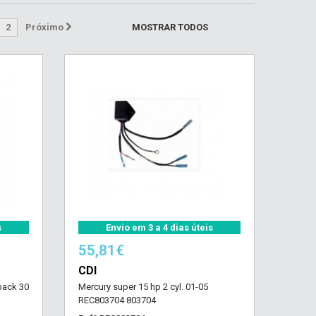
2
Próximo
MOSTRAR TODOS
s
Envio em 3 a 4 dias úteis
55,81€
CDI
pack 30
Mercury super 15 hp 2 cyl. 01-05
REC803704 803704