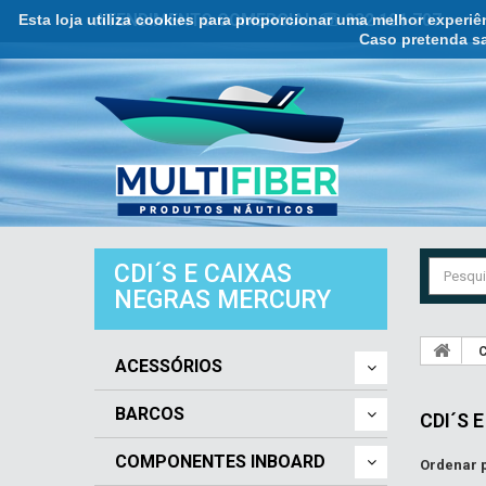
Esta loja utiliza cookies para proporcionar uma melhor experi
ATENDIMENTO COMERCIAL ☏ 932 121 707
Caso pretenda sa
CDI´S E CAIXAS
NEGRAS MERCURY
C
ACESSÓRIOS
BARCOS
CDI´S 
COMPONENTES INBOARD
Ordenar 