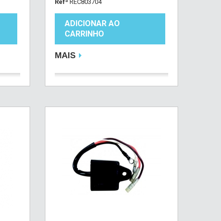
Refª
REC803704
ADICIONAR AO
CARRINHO
MAIS