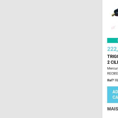
222
TRIG
2 CI
Mercury
REC85
Refª
R
AD
CA
MAI