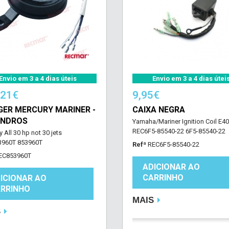
Envio em 3 a 4 dias úteis
Envio em 3 a 4 dias útei
,21€
9,95€
GER MERCURY MARINER -
CAIXA NEGRA
LINDROS
Yamaha/Mariner Ignition Coil E40
REC6F5-85540-22 6F5-85540-22
 All 30 hp not 30 jets
3960T 853960T
Refª
REC6F5-85540-22
EC853960T
ADICIONAR AO
CARRINHO
ICIONAR AO
RRINHO
MAIS
S