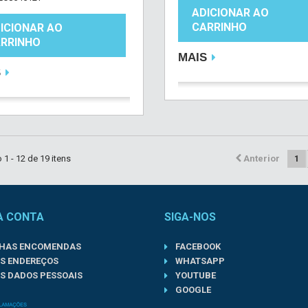
ADICIONAR AO
CARRINHO
ICIONAR AO
RRINHO
MAIS
S
1 - 12 de 19 itens
Anterior
1
A CONTA
SIGA-NOS
NHAS ENCOMENDAS
FACEBOOK
S ENDEREÇOS
WHATSAPP
S DADOS PESSOAIS
YOUTUBE
GOOGLE