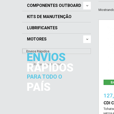
COMPONENTES OUTBOARD
Mostrando 
KITS DE MANUTENÇÃO
LUBRIFICANTES
MOTORES
ENVIOS
RÁPIDOS
PARA TODO O
PAÍS
Em
127
CDI 
Tohats
MFS9.8