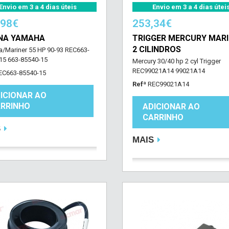
Envio em 3 a 4 dias úteis
Envio em 3 a 4 dias útei
,98€
253,34€
NA YAMAHA
TRIGGER MERCURY MARI
2 CILINDROS
/Mariner 55 HP 90-93 REC663-
15 663-85540-15
Mercury 30/40 hp 2 cyl Trigger
REC99021A14 99021A14
EC663-85540-15
Refª
REC99021A14
ICIONAR AO
RRINHO
ADICIONAR AO
CARRINHO
S
MAIS