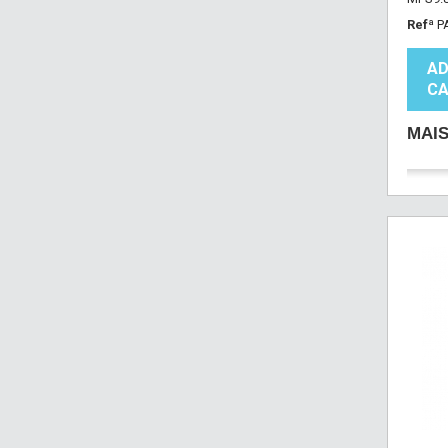
Refª
P
AD
CA
MAI