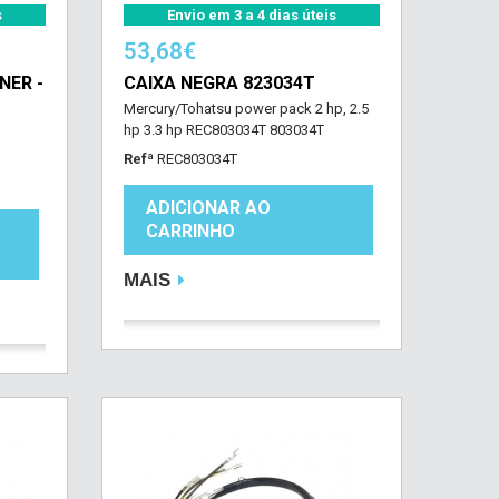
s
Envio em 3 a 4 dias úteis
53,68€
NER -
CAIXA NEGRA 823034T
Mercury/Tohatsu power pack 2 hp, 2.5
hp 3.3 hp REC803034T 803034T
Refª
REC803034T
ADICIONAR AO
CARRINHO
MAIS