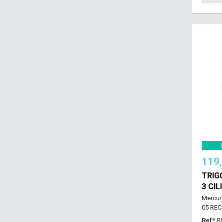
119
TRIG
3 CI
Mercury
05 REC
Refª
R