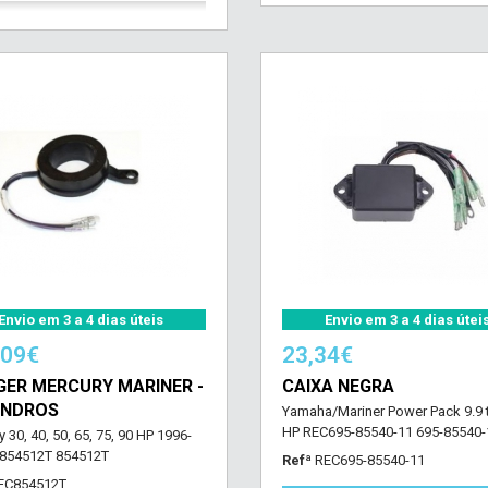
Envio em 3 a 4 dias úteis
Envio em 3 a 4 dias útei
,09€
23,34€
GER MERCURY MARINER -
CAIXA NEGRA
LINDROS
Yamaha/Mariner Power Pack 9.9 
HP REC695-85540-11 695-85540-
 30, 40, 50, 65, 75, 90 HP 1996-
854512T 854512T
Refª
REC695-85540-11
EC854512T