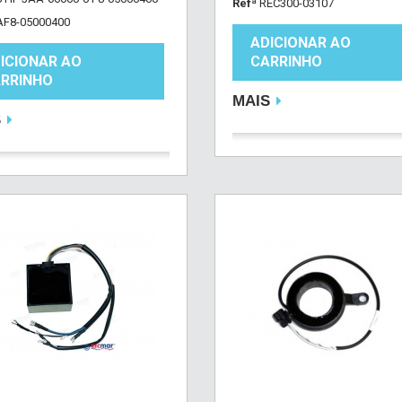
Refª
REC300-03107
AF8-05000400
ADICIONAR AO
ICIONAR AO
CARRINHO
RRINHO
MAIS
S