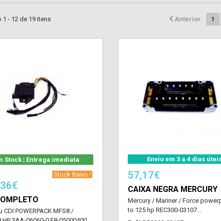
1 - 12 de 19 itens
Anterior
1
Envio em 3 a 4 dias útei
 Stock | Entrega imediata
57,17€
‎ Stock Baixo !‎ ‎
,36€
CAIXA NEGRA MERCURY
COMPLETO
Mercury / Mariner / Force power
to 125 hp REC300-03107...
u CDI POWERPACK MFS8 /
 HP 3AA-06060-0 F8-05000400