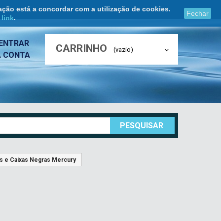
ação está a concordar com a utilização de cookies.
Fechar
e
link
.
ENTRAR
CARRINHO
(vazio)
A CONTA
PESQUISAR
´s e Caixas Negras Mercury