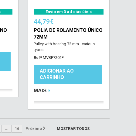
s
Envio em 3 a 4 dias úteis
44,79€
ENO
POLIA DE ROLAMENTO ÚNICO
72MM
Pulley with bearing 72 mm - various
types
Refª
MVBP7201F
ADICIONAR AO
CARRINHO
MAIS
...
16
Próximo
MOSTRAR TODOS