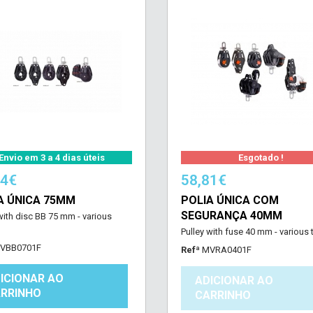
Envio em 3 a 4 dias úteis
Esgotado !
94€
58,81€
A ÚNICA 75MM
POLIA ÚNICA COM
SEGURANÇA 40MM
with disc BB 75 mm - various
Pulley with fuse 40 mm - various
VBB0701F
Refª
MVRA0401F
ICIONAR AO
ADICIONAR AO
RRINHO
CARRINHO