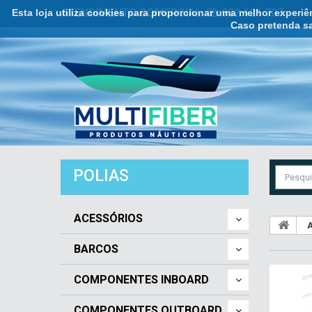
Esta loja utiliza cookies para proporcionar uma melhor experi
ATENDIMENTO COMERCIAL ☏ 932 121 707
Caso pretenda sa
POLIAS
ACESSÓRIOS
A
BARCOS
COMPONENTES INBOARD
COMPONENTES OUTBOARD