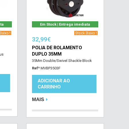
ata
Em Stock | Entrega imediata
aixo !‎ ‎
‎ Stock Baixo !‎ ‎
32,99€
POLIA DE ROLAMENTO
DUPLO 35MM
ous
35Mm Double/Swivel Shackle Block
Refª
MVBP3503F
ADICIONAR AO
CARRINHO
MAIS