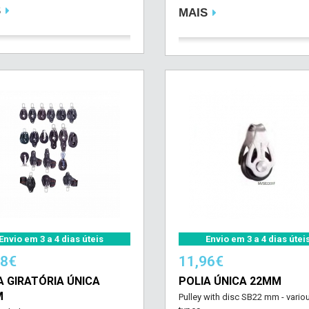
S
MAIS
Envio em 3 a 4 dias úteis
Envio em 3 a 4 dias útei
68€
11,96€
A GIRATÓRIA ÚNICA
POLIA ÚNICA 22MM
M
Pulley with disc SB22 mm - vario