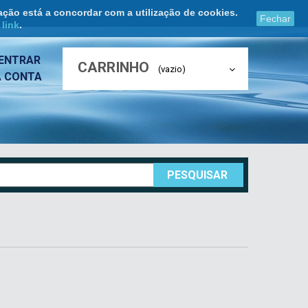
ação está a concordar com a utilização de cookies.
Fechar
e
link
.
ENTRAR
CARRINHO
(vazio)
A CONTA
PESQUISAR