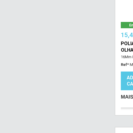
Em
15,
POLI
OLH
16Mm F
Refª
M
AD
CA
MAI