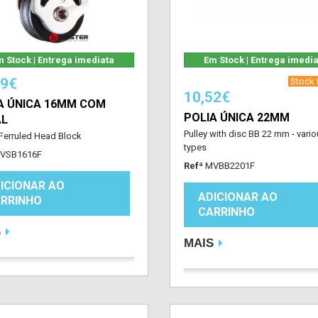
 Stock | Entrega imediata
Em Stock | Entrega imedi
49€
‎ Stock B
10,52€
A ÚNICA 16MM COM
POLIA ÚNICA 22MM
AL
Pulley with disc BB 22 mm - vari
erruled Head Block
types
VSB1616F
Refª
MVBB2201F
ICIONAR AO
ADICIONAR AO
RRINHO
CARRINHO
S
MAIS