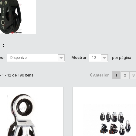
S
:
por
Mostrar
por página
Disponível
12
1 - 12 de 190 itens
Anterior
1
2
3