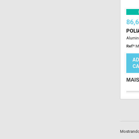
86,
POLI
Alumin
Refª
M
AD
CA
MAI
Mostrando 