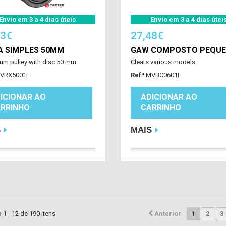
Envio em 3 a 4 dias úteis
Envio em 3 a 4 dias útei
63€
27,48€
A SIMPLES 50MM
GAW COMPOSTO PEQU
um pulley with disc 50 mm
Cleats various models
VRX5001F
Refª
MVBC0601F
ICIONAR AO
ADICIONAR AO
RRINHO
CARRINHO
S
MAIS
1 - 12 de 190 itens
Anterior
1
2
3