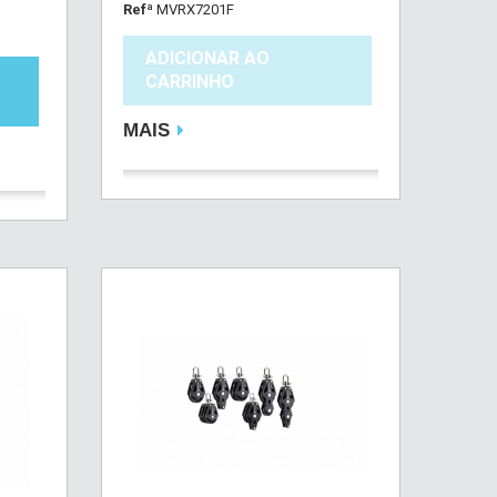
Refª
MVRX7201F
ADICIONAR AO
CARRINHO
MAIS