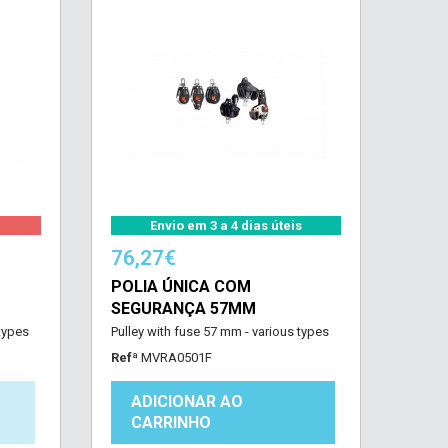
Envio em 3 a 4 dias úteis
76,27€
POLIA ÚNICA COM
SEGURANÇA 57MM
 types
Pulley with fuse 57 mm - various types
Refª
MVRA0501F
ADICIONAR AO
CARRINHO