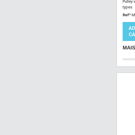
Pulley 
types
Refª
M
AD
CA
MAI