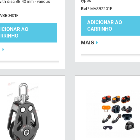
types
with disc BB 40 mm - various
Refª
MVSB2201F
VBB0401F
ADICIONAR AO
CARRINHO
ICIONAR AO
RRINHO
MAIS
S