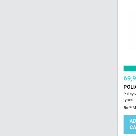
69,
POLI
Pulley 
types
Refª
M
AD
CA