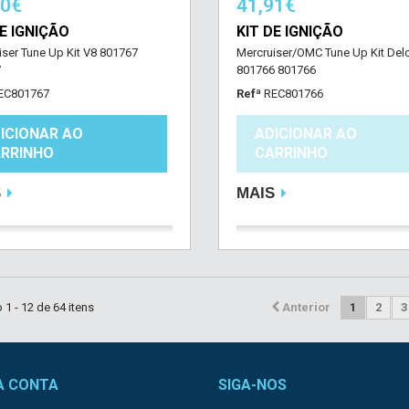
50€
41,91€
DE IGNIÇÃO
KIT DE IGNIÇÃO
iser Tune Up Kit V8 801767
Mercruiser/OMC Tune Up Kit Del
7
801766 801766
EC801767
Refª
REC801766
ICIONAR AO
ADICIONAR AO
RRINHO
CARRINHO
S
MAIS
1 - 12 de 64 itens
Anterior
1
2
3
A CONTA
SIGA-NOS