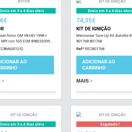
Envio em 3 a 4 dias úteis
Envio em 3 a 4 dias útei
26€
74,35€
OR
KIT DE IGNIÇÃO
iser Rotor GM V8 HEI-1998 +
Mercruiser Tune Up Kit Autolite 8 
. MPI con 555 ECM 898253009...
801768 801768
EC8M6001252
Refª
REC801768
ICIONAR AO
ADICIONAR AO
RRINHO
CARRINHO
S
MAIS
Envio em 3 a 4 dias úteis
Esgotado !