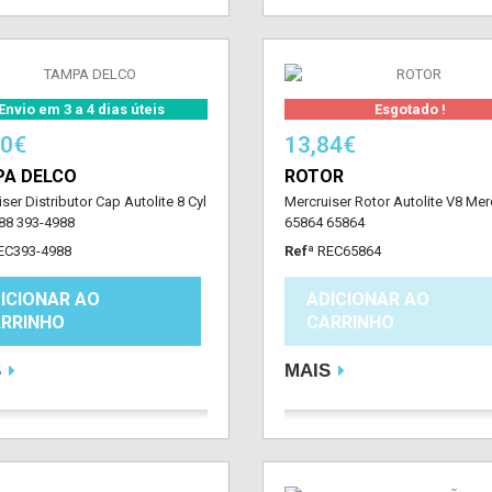
Envio em 3 a 4 dias úteis
Esgotado !
20€
13,84€
A DELCO
ROTOR
ser Distributor Cap Autolite 8 Cyl
Mercruiser Rotor Autolite V8 Mer
88 393-4988
65864 65864
EC393-4988
Refª
REC65864
ICIONAR AO
ADICIONAR AO
RRINHO
CARRINHO
S
MAIS