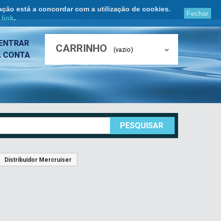
ação está a concordar com a utilização de cookies.
Fechar
e
link
.
ENTRAR
CARRINHO
(vazio)
A CONTA
PESQUISAR
Distribuidor Mercruiser