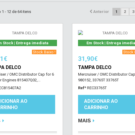
1 - 12 de 64 itens
Anterior
1
2
3
 Stock | Entrega imediata
Em Stock | Entrega imedi
‎ Stock Baixo !‎ ‎
‎ Stock B
91€
31,90€
A DELCO
TAMPA DELCO
ser / OMC Distributor Cap for 6
Mercruiser / OMC Distributor Cap 
r Engines 815407Q02,...
980152, 33765T 33765T
EC815407A2
Refª
REC33765T
ICIONAR AO
ADICIONAR AO
RRINHO
CARRINHO
S
MAIS