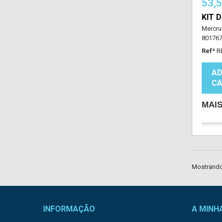
53,
KIT 
Mercru
80176
Refª
R
AD
CA
MAI
Mostrando 
INFORMAÇÃO
A MINH