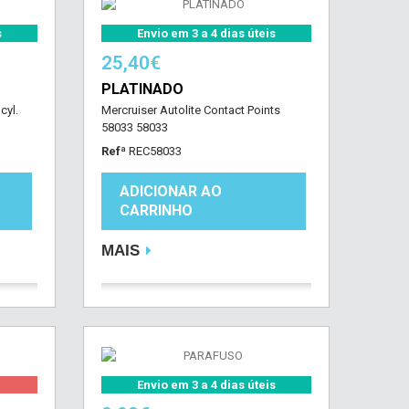
s
Envio em 3 a 4 dias úteis
25,40€
PLATINADO
cyl.
Mercruiser Autolite Contact Points
58033 58033
Refª
REC58033
ADICIONAR AO
CARRINHO
MAIS
Envio em 3 a 4 dias úteis