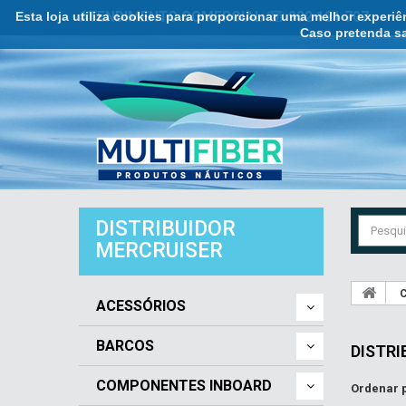
Esta loja utiliza cookies para proporcionar uma melhor experi
ATENDIMENTO COMERCIAL ☏ 932 121 707
Caso pretenda sa
DISTRIBUIDOR
MERCRUISER
C
ACESSÓRIOS
BARCOS
DISTRI
COMPONENTES INBOARD
Ordenar 