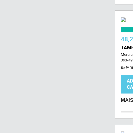
48,
TAMP
Mercrui
393-49
Refª
R
AD
CA
MAI