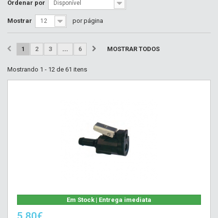
Ordenar por
Disponível
Mostrar
por página
12
1
2
3
...
6
MOSTRAR TODOS
Mostrando 1 - 12 de 61 itens
Em Stock | Entrega imediata
5,80€