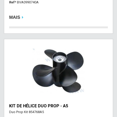
Refª
BVA0990740A
MAIS
KIT DE HÉLICE DUO PROP - A5
Duo Prop Kit 854768A5