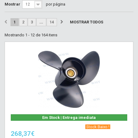
Mostrar
por página
12
1
2
3
...
14
MOSTRAR TODOS
Mostrando 1 - 12 de 164 itens
Em Stock | Entrega imediata
‎ Stock Baixo !‎ ‎
268,37€