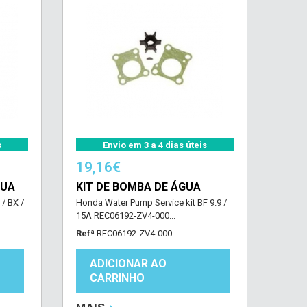
s
Envio em 3 a 4 dias úteis
19,16€
GUA
KIT DE BOMBA DE ÁGUA
/ BX /
Honda Water Pump Service kit BF 9.9 /
15A REC06192-ZV4-000...
Refª
REC06192-ZV4-000
ADICIONAR AO
CARRINHO