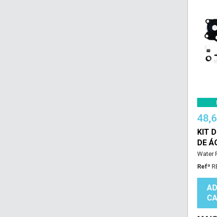
48,
KIT 
DE Á
Water 
Refª
R
AD
CA