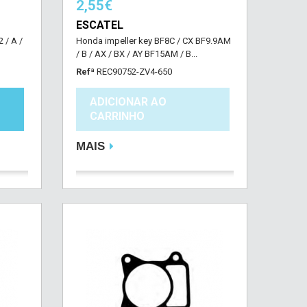
2,55€
ESCATEL
 / A /
Honda impeller key BF8C / CX BF9.9AM
/ B / AX / BX / AY BF15AM / B...
Refª
REC90752-ZV4-650
ADICIONAR AO
CARRINHO
MAIS