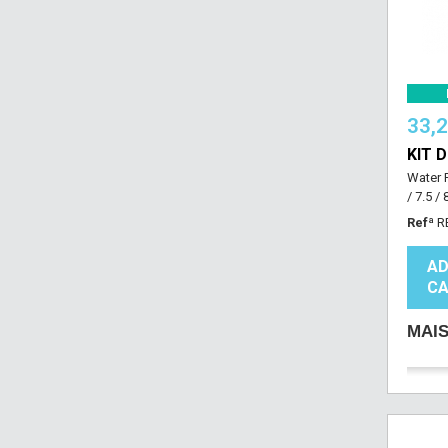
33,
KIT 
Water P
/ 7.5 / 8
Refª
R
AD
CA
MAI