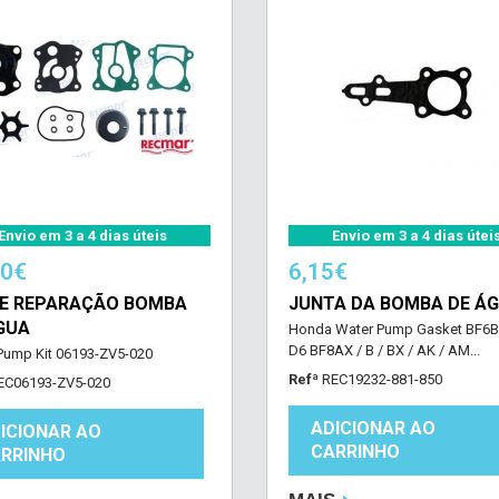
Envio em 3 a 4 dias úteis
Envio em 3 a 4 dias útei
60€
6,15€
DE REPARAÇÃO BOMBA
JUNTA DA BOMBA DE Á
GUA
Honda Water Pump Gasket BF6B 
D6 BF8AX / B / BX / AK / AM...
Pump Kit 06193-ZV5-020
Refª
REC19232-881-850
EC06193-ZV5-020
ADICIONAR AO
ICIONAR AO
CARRINHO
RRINHO