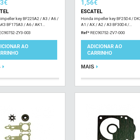
73€
1,56€
TEL
ESCATEL
impeller key BF225A2 / A3 / A6 /
Honda impeller key BF25D4 / DK2
AK3 BF175A3 / A6 / AK1...
A1 / AX / A2 / A3 BF30D4 /...
EC90752-ZY3-003
Refª
REC90752-ZV7-000
ICIONAR AO
ADICIONAR AO
RRINHO
CARRINHO
S
MAIS