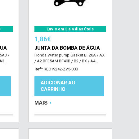
s
Envio em 3 a 4 dias úteis
1,86€
GUA
JUNTA DA BOMBA DE ÁGUA
5A3 /
Honda Water pump Gasket BF20A / AX
3...
/ A2 BF35AM BF40B / B2 / BX / A4...
Refª
REC19242-ZV5-000
ADICIONAR AO
CARRINHO
MAIS