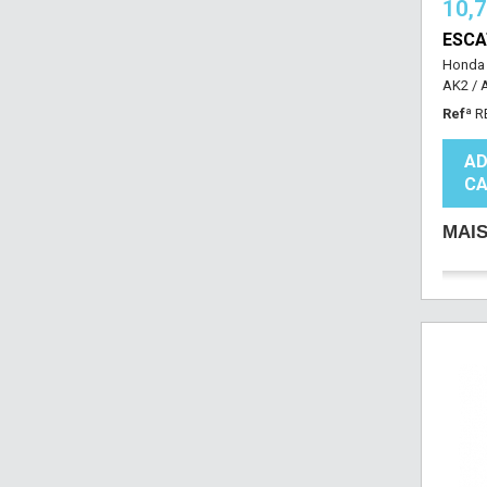
10,
ESCA
Honda 
AK2 / 
Refª
R
AD
CA
MAI