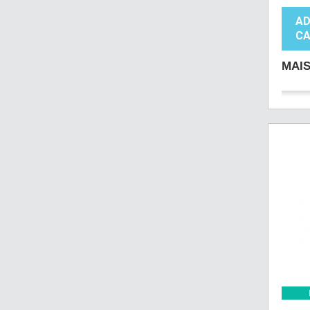
AD
CA
MAI