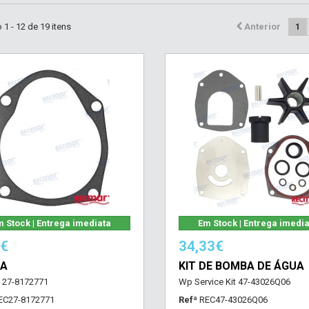
1 - 12 de 19 itens
Anterior
1
 Stock | Entrega imediata
Em Stock | Entrega imedi
5€
34,33€
TA
KIT DE BOMBA DE ÁGUA
 27-8172771
Wp Service Kit 47-43026Q06
EC27-8172771
Refª
REC47-43026Q06