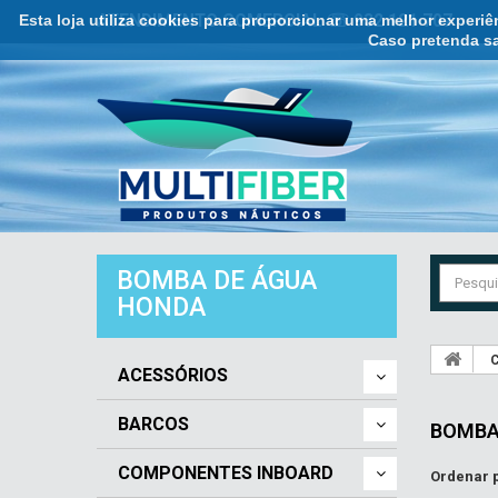
Esta loja utiliza cookies para proporcionar uma melhor experi
ATENDIMENTO COMERCIAL ☏ 932 121 707
Caso pretenda sa
BOMBA DE ÁGUA
HONDA
C
ACESSÓRIOS
BARCOS
BOMBA
COMPONENTES INBOARD
Ordenar 