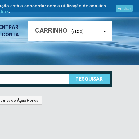
ação está a concordar com a utilização de cookies.
Fechar
e
link
.
ENTRAR
CARRINHO
(vazio)
A CONTA
PESQUISAR
omba de Água Honda