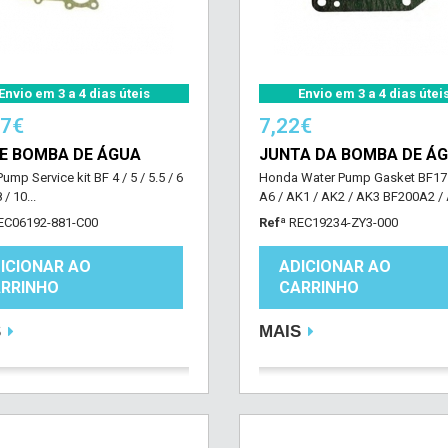
Envio em 3 a 4 dias úteis
Envio em 3 a 4 dias útei
27€
7,22€
DE BOMBA DE ÁGUA
JUNTA DA BOMBA DE Á
ump Service kit BF 4 / 5 / 5.5 / 6
Honda Water Pump Gasket BF17
 / 10...
A6 / AK1 / AK2 / AK3 BF200A2 / A
EC06192-881-C00
Refª
REC19234-ZY3-000
ICIONAR AO
ADICIONAR AO
RRINHO
CARRINHO
S
MAIS