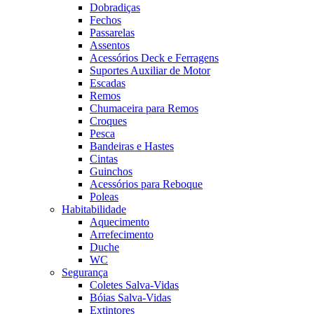
Dobradiças
Fechos
Passarelas
Assentos
Acessórios Deck e Ferragens
Suportes Auxiliar de Motor
Escadas
Remos
Chumaceira para Remos
Croques
Pesca
Bandeiras e Hastes
Cintas
Guinchos
Acessórios para Reboque
Poleas
Habitabilidade
Aquecimento
Arrefecimento
Duche
WC
Segurança
Coletes Salva-Vidas
Bóias Salva-Vidas
Extintores