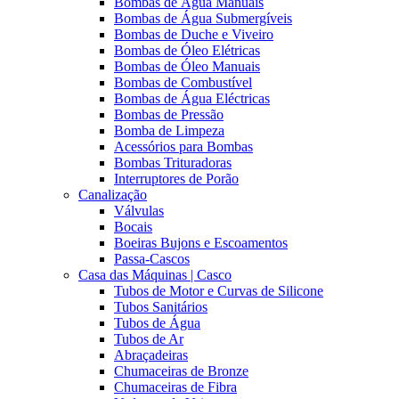
Bombas de Água Manuais
Bombas de Água Submergíveis
Bombas de Duche e Viveiro
Bombas de Óleo Elétricas
Bombas de Óleo Manuais
Bombas de Combustível
Bombas de Água Eléctricas
Bombas de Pressão
Bomba de Limpeza
Acessórios para Bombas
Bombas Trituradoras
Interruptores de Porão
Canalização
Válvulas
Bocais
Boeiras Bujons e Escoamentos
Passa-Cascos
Casa das Máquinas | Casco
Tubos de Motor e Curvas de Silicone
Tubos Sanitários
Tubos de Água
Tubos de Ar
Abraçadeiras
Chumaceiras de Bronze
Chumaceiras de Fibra