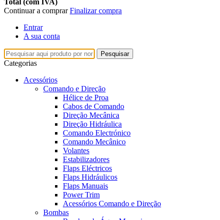
Total (com IVA)
Continuar a comprar
Finalizar compra
Entrar
A sua conta
Pesquisar
Categorias
Acessórios
Comando e Direção
Hélice de Proa
Cabos de Comando
Direção Mecânica
Direção Hidráulica
Comando Electrónico
Comando Mecânico
Volantes
Estabilizadores
Flaps Eléctricos
Flaps Hidráulicos
Flaps Manuais
Power Trim
Acessórios Comando e Direção
Bombas