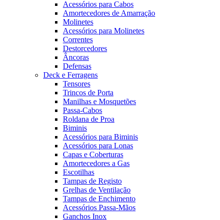
Acessórios para Cabos
Amortecedores de Amarração
Molinetes
Acessórios para Molinetes
Correntes
Destorcedores
Âncoras
Defensas
Deck e Ferragens
Tensores
Trincos de Porta
Manilhas e Mosquetões
Passa-Cabos
Roldana de Proa
Biminis
Acessórios para Biminis
Acessórios para Lonas
Capas e Coberturas
Amortecedores a Gas
Escotilhas
Tampas de Registo
Grelhas de Ventilação
Tampas de Enchimento
Acessórios Passa-Mãos
Ganchos Inox