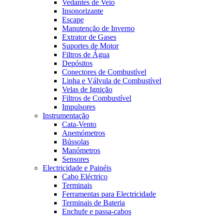
Vedantes de Veio
Insonorizante
Escape
Manutenção de Inverno
Extrator de Gases
Suportes de Motor
Filtros de Água
Depósitos
Conectores de Combustível
Linha e Válvula de Combustível
Velas de Ignição
Filtros de Combustível
Impulsores
Instrumentação
Cata-Vento
Anemómetros
Bússolas
Manómetros
Sensores
Electricidade e Painéis
Cabo Eléctrico
Terminais
Ferramentas para Electricidade
Terminais de Bateria
Enchufe e passa-cabos