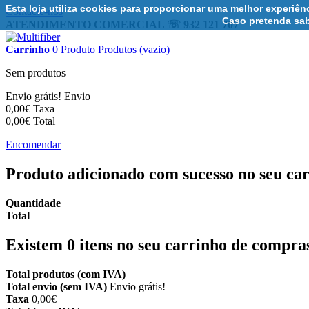
Esta loja utiliza cookies para proporcionar uma melhor experiê
Contacte-nos
Caso pretenda sab
ATENDIMENTO COMERCIAL ☏ 932 121 707
Carrinho
0
Produto
Produtos
(vazio)
Sem produtos
Envio grátis!
Envio
0,00€
Taxa
0,00€
Total
Encomendar
Produto adicionado com sucesso no seu ca
Quantidade
Total
Existem
0
itens no seu carrinho de compra
Total produtos (com IVA)
Total envio (sem IVA)
Envio grátis!
Taxa
0,00€