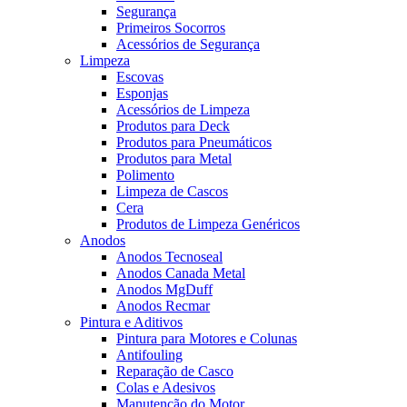
Segurança
Primeiros Socorros
Acessórios de Segurança
Limpeza
Escovas
Esponjas
Acessórios de Limpeza
Produtos para Deck
Produtos para Pneumáticos
Produtos para Metal
Polimento
Limpeza de Cascos
Cera
Produtos de Limpeza Genéricos
Anodos
Anodos Tecnoseal
Anodos Canada Metal
Anodos MgDuff
Anodos Recmar
Pintura e Aditivos
Pintura para Motores e Colunas
Antifouling
Reparação de Casco
Colas e Adesivos
Manutenção do Motor