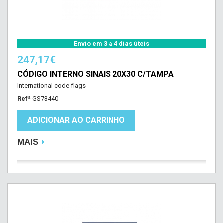
Envio em 3 a 4 dias úteis
247,17€
CÓDIGO INTERNO SINAIS 20X30 C/TAMPA
International code flags
Refª
GS73440
ADICIONAR AO CARRINHO
MAIS