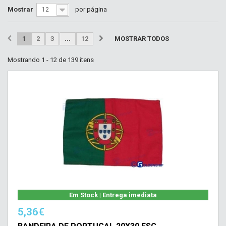
Mostrar
por página
12
1
2
3
...
12
MOSTRAR TODOS
Mostrando 1 - 12 de 139 itens
Em Stock | Entrega imediata
5,36€