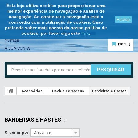
Esta loja utiliza cookies para proporcionar uma
melhor experiência de navegação e análise de
navegação. Ao continuar a navegação está a
Fechar
concordar com a utilização de cookies. Caso
pretenda saber mais acerca da nossa política de
cookies, por favor siga este
link
.
ENTRAR
(vazio)
A SUA CONTA
PESQUISAR
Acessórios
Deck e Ferragens
Bandeiras e Hastes
BANDEIRAS E HASTES
:
Ordenar por
Disponível