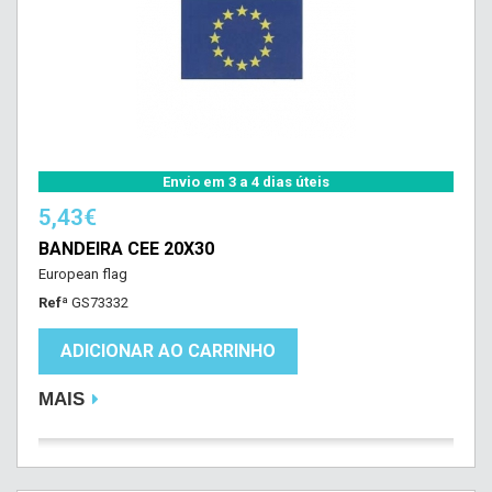
Envio em 3 a 4 dias úteis
5,43€
BANDEIRA CEE 20X30
European flag
Refª
GS73332
ADICIONAR AO CARRINHO
MAIS