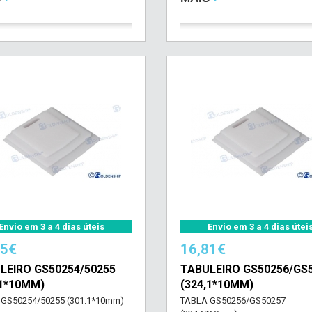
Envio em 3 a 4 dias úteis
Envio em 3 a 4 dias útei
05€
16,81€
LEIRO GS50254/50255
TABULEIRO GS50256/GS
,1*10MM)
(324,1*10MM)
 GS50254/50255 (301.1*10mm)
TABLA GS50256/GS50257