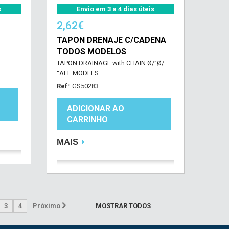
s
Envio em 3 a 4 dias úteis
2,62€
TAPON DRENAJE C/CADENA
TODOS MODELOS
TAPON DRAINAGE with CHAIN Ø/°Ø/
°ALL MODELS
Refª
GS50283
ADICIONAR AO
CARRINHO
MAIS
3
4
Próximo
MOSTRAR TODOS