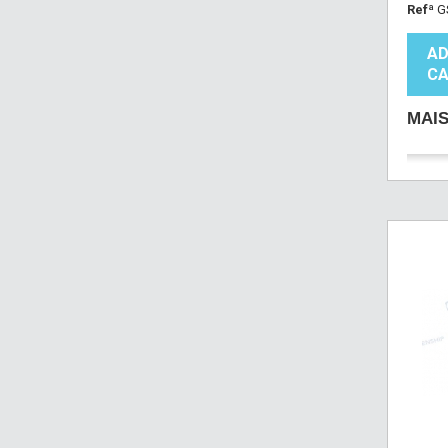
Refª
G
AD
CA
MAI