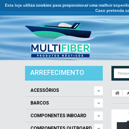
Esta loja utiliza cookies para proporcionar uma melhor experi
ATENDIMENTO COMERCIAL ☏ 932 121 707
Caso pretenda sa
ARREFECIMENTO
ACESSÓRIOS
A
BARCOS
COMPONENTES INBOARD
COMPONENTES OUTBOARD