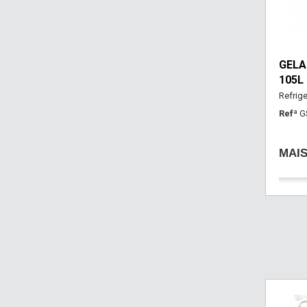
GELA
105L
Refrige
Refª
G
MAI