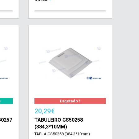
s
Esgotado !
20,29€
50257
TABULEIRO GS50258
(384,3*10MM)
TABLA GS50258 (384.3*10mm)