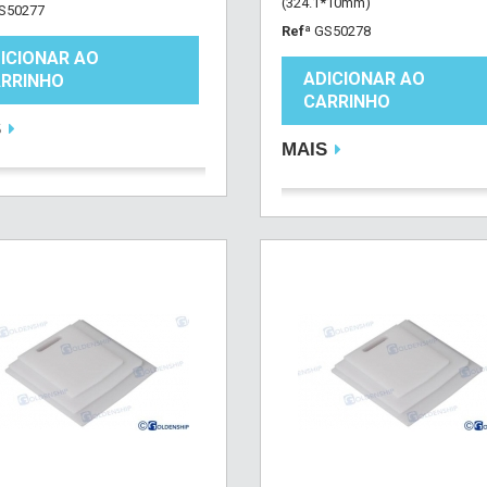
(324.1*10mm)
S50277
Refª
GS50278
ICIONAR AO
ADICIONAR AO
RRINHO
CARRINHO
S
MAIS