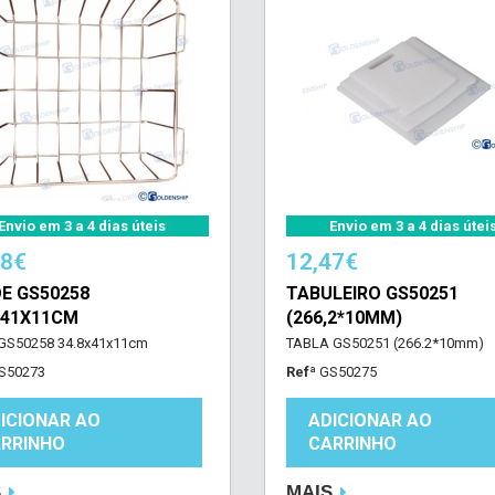
Envio em 3 a 4 dias úteis
Envio em 3 a 4 dias útei
08€
12,47€
E GS50258
TABULEIRO GS50251
X41X11CM
(266,2*10MM)
GS50258 34.8x41x11cm
TABLA GS50251 (266.2*10mm)
S50273
Refª
GS50275
ICIONAR AO
ADICIONAR AO
RRINHO
CARRINHO
S
MAIS