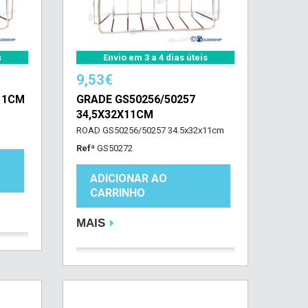
s
Envio em 3 a 4 dias úteis
9,53€
11CM
GRADE GS50256/50257
34,5X32X11CM
ROAD GS50256/50257 34.5x32x11cm
Refª
GS50272
ADICIONAR AO
CARRINHO
MAIS