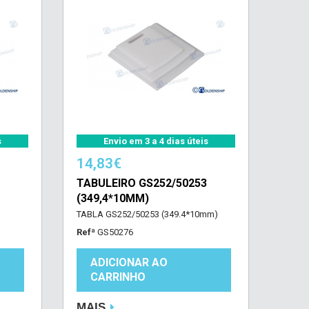
s
Envio em 3 a 4 dias úteis
14,83€
TABULEIRO GS252/50253
(349,4*10MM)
TABLA GS252/50253 (349.4*10mm)
Refª
GS50276
ADICIONAR AO
CARRINHO
MAIS