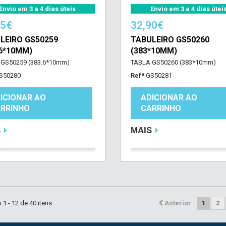
Envio em 3 a 4 dias úteis
Envio em 3 a 4 dias útei
45€
32,90€
LEIRO GS50259
TABULEIRO GS50260
,6*10MM)
(383*10MM)
 GS50259 (383.6*10mm)
TABLA GS50260 (383*10mm)
S50280
Refª
GS50281
ICIONAR AO
ADICIONAR AO
RRINHO
CARRINHO
S
MAIS
1 - 12 de 40 itens
Anterior
1
2