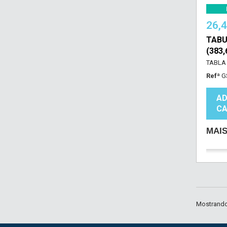
26,
TABU
(383
TABLA
Refª
G
AD
CA
MAI
Mostrando 