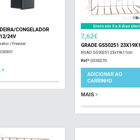
Envio em 3 a 4 dias útei
DEIRA/CONGELADOR
7,62€
 12/24V
rator / Freezer
GRADE GS50251 23X19X
S50301
ROAD GS50251 23x19x11cm
Refª
GS50270
S
ADICIONAR AO
CARRINHO
MAIS