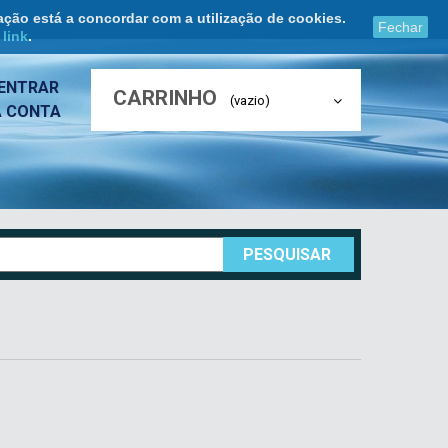
ação está a concordar com a utilização de cookies.
Fechar
e
link
.
ENTRAR
CARRINHO
(vazio)
A CONTA
PESQUISAR