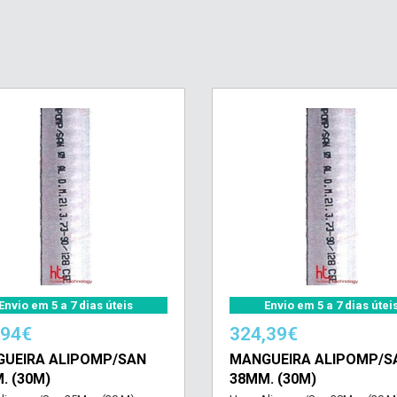
Envio em 5 a 7 dias úteis
Envio em 5 a 7 dias útei
,94€
324,39€
UEIRA ALIPOMP/SAN
MANGUEIRA ALIPOMP/S
. (30M)
38MM. (30M)