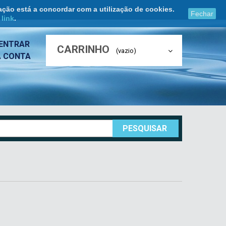
ação está a concordar com a utilização de cookies.
Fechar
e
link
.
ENTRAR
CARRINHO
(vazio)
A CONTA
PESQUISAR