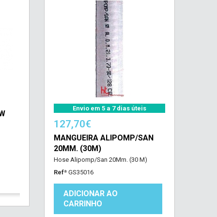
Envio em 5 a 7 dias úteis
/W
127,70€
MANGUEIRA ALIPOMP/SAN
20MM. (30M)
Hose Alipomp/San 20Mm. (30 M)
Refª
GS35016
ADICIONAR AO
CARRINHO