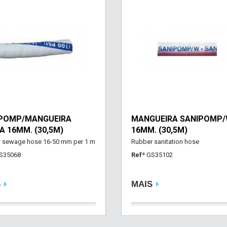
POMP/MANGUEIRA
MANGUEIRA SANIPOMP
A 16MM. (30,5M)
16MM. (30,5M)
 sewage hose 16-50 mm per 1 m
Rubber sanitation hose
S35068
Refª
GS35102
S
MAIS