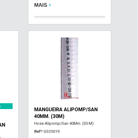
MAIS
s
MANGUEIRA ALIPOMP/SAN
40MM. (30M)
Hose Alipomp/San 40Mm. (30 M)
AN
Refª
GS35019