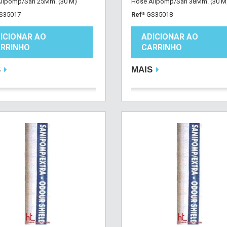
lipomp/San 25Mm. (30 M)
Hose Alipomp/San 38Mm. (30 M
S35017
Refª
GS35018
ICIONAR AO
ADICIONAR AO
RRINHO
CARRINHO
S
MAIS