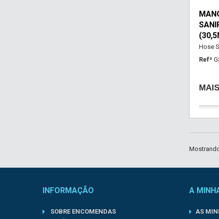
MANG
SANI
(30,5
Hose S
Refª
G
MAI
Mostrando 
INFORMAÇÃO
A MINH
SOBRE ENCOMENDAS
AS MI