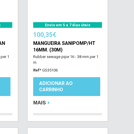
s
Envio em 5 a 7 dias úteis
100,35€
AN
MANGUEIRA SANIPOMP/HT
16MM. (30M)
 per 1
Rubber sewage pipe 16 - 38 mm per 1
m
Refª
GS35106
ADICIONAR AO
CARRINHO
MAIS