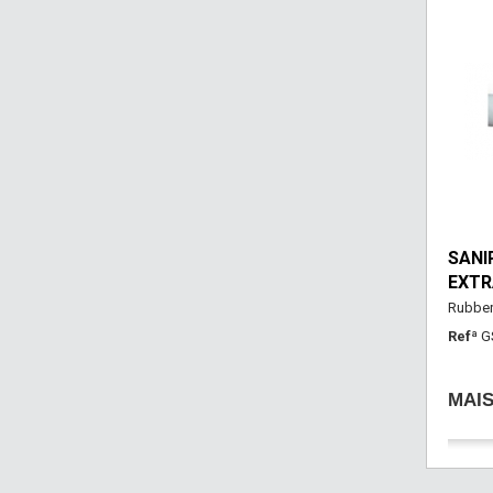
SANI
EXTR
Rubber
Refª
G
MAI