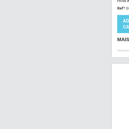
Hose A
Refª
G
AD
CA
MAI