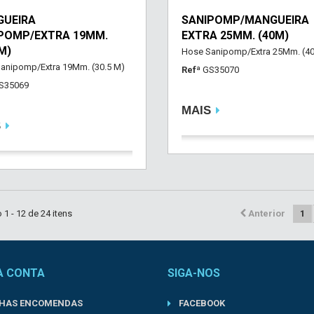
UEIRA
SANIPOMP/MANGUEIRA
POMP/EXTRA 19MM.
EXTRA 25MM. (40M)
M)
Hose Sanipomp/Extra 25Mm. (4
anipomp/Extra 19Mm. (30.5 M)
Refª
GS35070
S35069
MAIS
S
1 - 12 de 24 itens
Anterior
1
A CONTA
SIGA-NOS
NHAS ENCOMENDAS
FACEBOOK