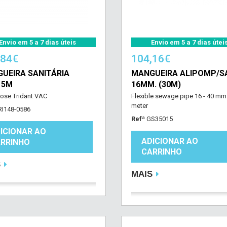
Envio em 5 a 7 dias úteis
Envio em 5 a 7 dias útei
,84€
104,16€
UEIRA SANITÁRIA
MANGUEIRA ALIPOMP/S
15M
16MM. (30M)
hose Tridant VAC
Flexible sewage pipe 16 - 40 mm
meter
RI148-0586
Refª
GS35015
ICIONAR AO
ADICIONAR AO
RRINHO
CARRINHO
S
MAIS