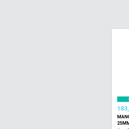
183
MANG
25MM