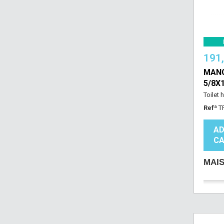
191
MANG
5/8X
Toilet 
Refª
T
AD
CA
MAI