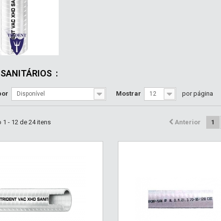
 SANITÁRIOS
:
por
Mostrar
por página
Disponível
12
1 - 12 de 24 itens
Anterior
1