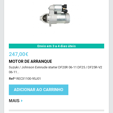
Envio em 3 a 4 dias úteis
247,00€
MOTOR DE ARRANQUE
Suzuki / Johnson Evinrude starter DF20R 06-11 DF25 / DF25R-V2
06-11...
Refª
REC31100-95J01
ADICIONAR AO CARRINHO
MAIS