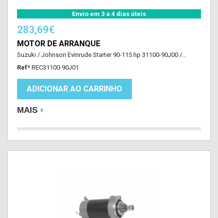
Envio em 3 a 4 dias úteis
283,69€
MOTOR DE ARRANQUE
Suzuki / Johnson Evinrude Starter 90-115 hp 31100-90J00 /...
Refª
REC31100-90J01
ADICIONAR AO CARRINHO
MAIS