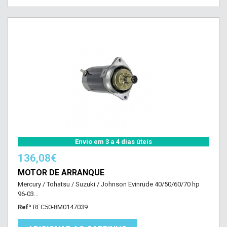
Envio em 3 a 4 dias úteis
136,08€
MOTOR DE ARRANQUE
Mercury / Tohatsu / Suzuki / Johnson Evinrude 40/50/60/70 hp
96-03...
Refª
REC50-8M0147039