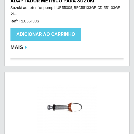
ADAPTADOR MÉTRICO PARA SUZUKI
Suzuki adapter for pump LUB55005, REC55133GF, CDI551-33GF
or...
Refª
REC55133S
ADICIONAR AO CARRINHO
MAIS