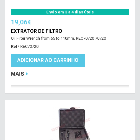
Envio em 3 a 4 dias úteis
19,06€
EXTRATOR DE FILTRO
Oil Filter Wrench from 65 to 110mm. REC70720 70720
Refª
REC70720
ADICIONAR AO CARRINHO
MAIS