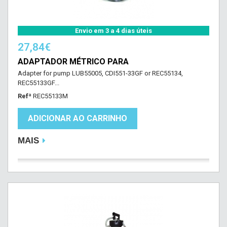
Envio em 3 a 4 dias úteis
27,84€
ADAPTADOR MÉTRICO PARA
Adapter for pump LUB55005, CDI551-33GF or REC55134,
REC55133GF...
Refª
REC55133M
ADICIONAR AO CARRINHO
MAIS