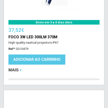
Envio em 3 a 4 dias úteis
37,52€
FOCO 3W LED 300LM 370M
High-quality nautical projectors IP67
Refª
GS10479
ADICIONAR AO CARRINHO
MAIS