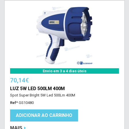
Envio em 3 a 4 dias úteis
70,14€
LUZ 5W LED 500LM 400M
Spot Super Bright 5W Led 500Lm 400M
Refª
GS10480
ADICIONAR AO CARRINHO
MAIS