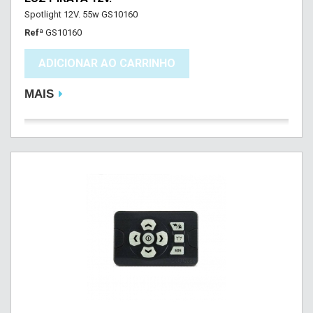
Spotlight 12V. 55w GS10160
Refª
GS10160
ADICIONAR AO CARRINHO
MAIS