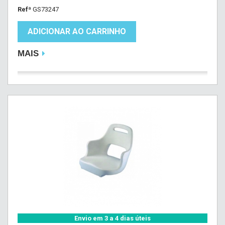
Refª
GS73247
ADICIONAR AO CARRINHO
MAIS
Envio em 3 a 4 dias úteis