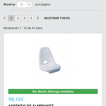
Mostrar
por página
12
1
2
3
4
MOSTRAR TODOS
Mostrando 1 - 12 de 41 itens
Em Stock | Entrega imediata
98,10€