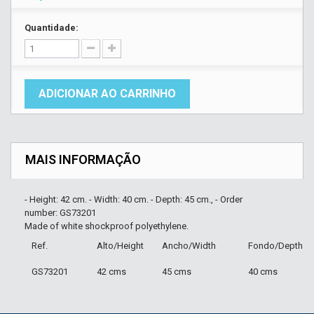
Quantidade:
ADICIONAR AO CARRINHO
MAIS INFORMAÇÃO
- Height: 42 cm. - Width: 40 cm. - Depth: 45 cm., - Order
number: GS73201
Made of white shockproof polyethylene.
Ref.
Alto/Height
Ancho/Width
Fondo/Depth
GS73201
42 cms
45 cms
40 cms